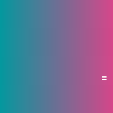
ИНТЕРЕСЫ
Какие конкурсы и фестивали проходят в
Чебоксарах
Любите конкурсы?
В нашем обзоре собраны
конкурсы рисунков, поделок, аппликаций,
конкурсы чтецов, конкурсы по вокалу,