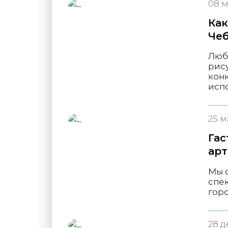
08 м
Как
Чеб
Люб
рису
кон
исп
25 м
Гас
арт
Мы 
спе
гор
28 д