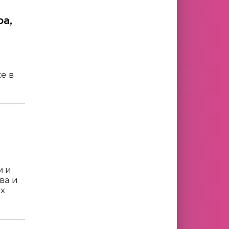
ра,
е в
м и
ва и
ах