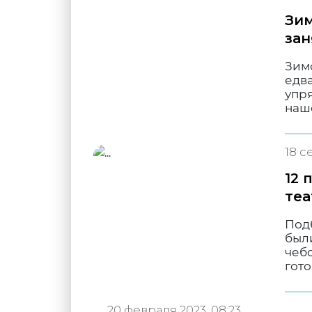
Зим
зан
Зим
едва
упря
наш
18 с
12 
теа
Под
были
чебо
гото
20 февраля 2023, 08:23