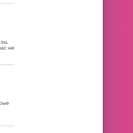
зы,
вас не
орые