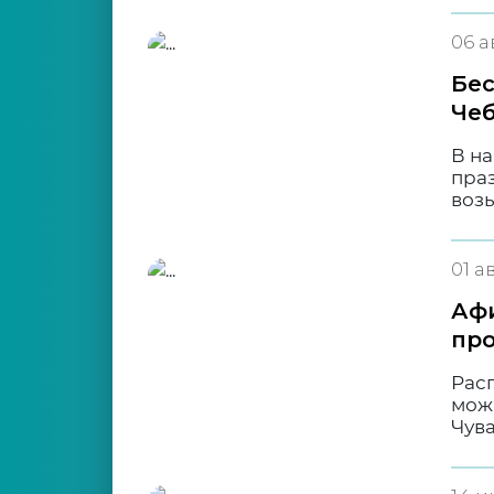
06 а
Бес
Чеб
В на
праз
воз
01 а
Афи
про
Рас
мож
Чув