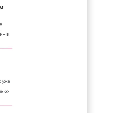
ем
я
и
 – в
х уже
лько