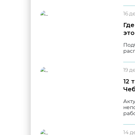
16 д
Где
это
Подб
рас
19 д
12 
Чеб
Акт
непо
раб
14 д