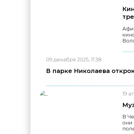
Кин
тре
Афи
кино
Вол
09 декабря 2025, 11:38
В парке Николаева открою
19 а
Муз
В Че
они 
поле