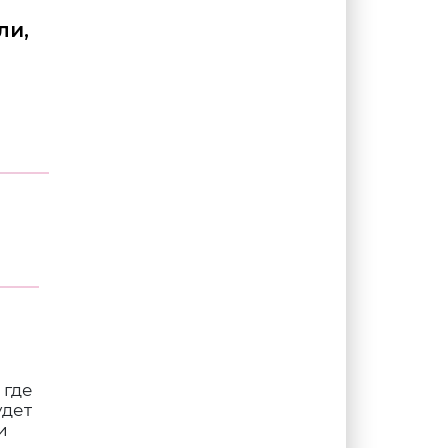
ли,
 где
удет
и