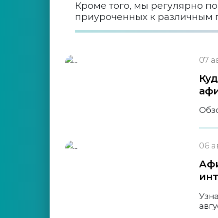
Кроме того, мы регулярно 
приуроченных к различным 
07 а
Куд
аф
Обз
06 а
Афи
инт
Узна
авгу