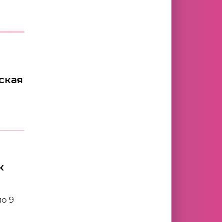
ская
к
по 9