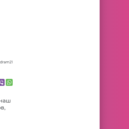
sdram21
 наш
в,