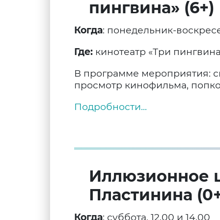
пингвина» (6+)
Когда
: понедельник-воскресе
Где:
кинотеатр «Три пингвина
В программе мероприятия: с
просмотр кинофильма, попко
Подробности...
Иллюзионное 
Пластинина (0+
Когда
: суббота, 12.00 и 14.00