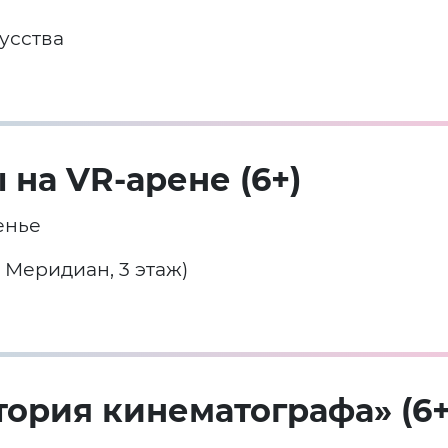
усства
на VR-арене (6+)
енье
 Меридиан, 3 этаж)
тория кинематографа» (6+