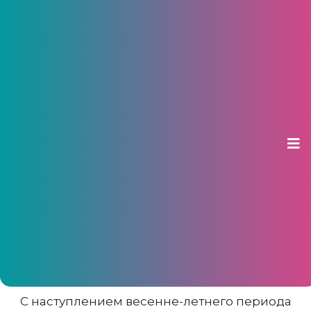
В Минздраве Чувашии
рассказали о симптомах и
первой помощи при отравлении
ядохимикатами
26 апреля 2026, 15:36
В 2025 году зафиксировано 11
госпитализаций с отравлениями
ядохимикатами
С наступлением весенне-летнего периода