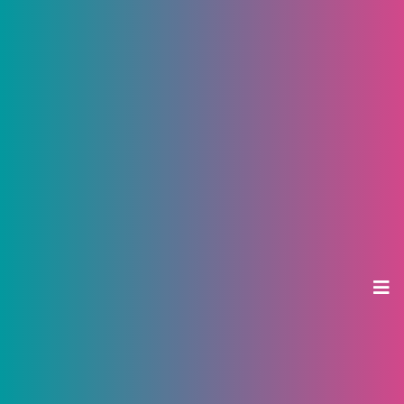
Как себя вести, если судебные
приставы хотят арестовать ваш
автомобиль за долги?
30 октября 2019, 14:46
УФССП по Чувашии