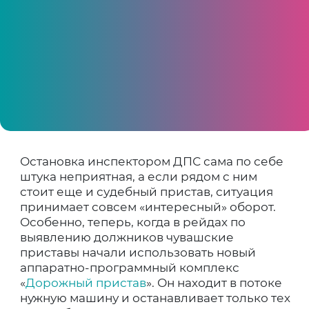
Сотрудники ГИБДД и судебные приставы
регулярно проводят рейды, в результате
которых имущество автовладельцев
оказывается на штрафстоянках.
Рассказываем, за что и почему могут
изъять автомобиль
Остановка инспектором ДПС сама по себе
штука неприятная, а если рядом с ним
стоит еще и судебный пристав, ситуация
принимает совсем «интересный» оборот.
Особенно, теперь, когда в рейдах по
выявлению должников чувашские
приставы начали использовать новый
аппаратно-программный комплекс
«
Дорожный пристав
». Он находит в потоке
нужную машину и останавливает только тех