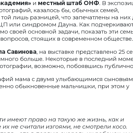
академия»
и
местный штаб ОНФ
. В экспоз
отографий, казалось бы, обычных семей,
 той лишь разницей, что запечатлены на них
ДЦП или синдромом Дауна. Как подчеркиваю
мо своей основной задачи, показать эти семь
вопросов, стоящих в современном обществе.
а Савинова
, на выставке представлено 25 с
немного больше. Некоторые в последний мом
фотографии, возможно, побоявшись публично
афий мама с двумя улыбающимися сыновьям
енно обыкновенные мальчишки, при этом у
дети имеют право на такую же жизнь, как и
 их не считали изгоями, не смотрели косо.