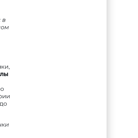
 в
мом
вки,
лы
 о
афии
 до
чки