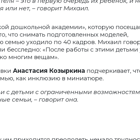
теля – это в первую очередь их ребенок, и н
я или нет, – говорит Михаил.
кой дошкольной академии», которую посеща
е то, что снимать подготовленных моделей,
ю семью уходило по 40 кадров. Михаил говор
ли бесследно: «После работы с этими детьми 
ко многим вещам».
авки
Анастасия Козыркина
подчеркивает, чт
семью, как инклюзию в миниатюре.
мьи с детьми с ограниченными возможностям
ые семьи, – говорит она.
у им приходится преодолеть немало труднос