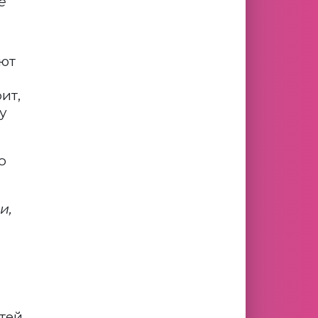
е
ют
ит,
у
о
и,
тей.