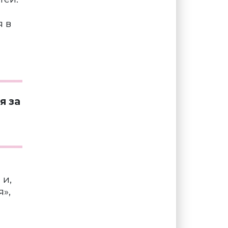
я в
я за
о
 и,
»,