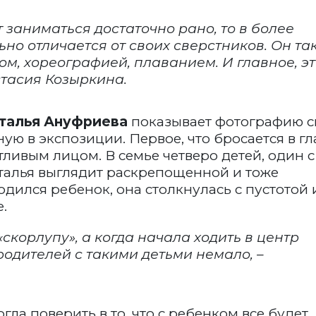
 заниматься достаточно рано, то в более
ьно отличается от своих сверстников. Он та
ом, хореографией, плаванием. И главное, э
стасия Козыркина.
талья Ануфриева
показывает фотографию с
ю в экспозиции. Первое, что бросается в гл
тливым лицом. В семье четверо детей, один с
талья выглядит раскрепощенной и тоже
дился ребенок, она столкнулась с пустотой 
.
«скорлупу», а когда начала ходить в центр
родителей с такими детьми немало, –
ла поверить в то, что с ребенком все будет