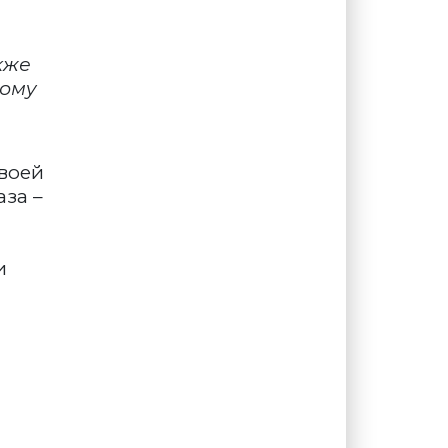
кже
тому
воей
аза –
и