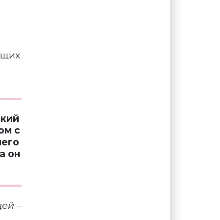
ющих
ский
ом с
него
а он
дей –