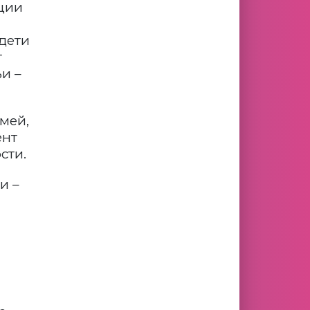
иции
 дети
т
и –
емей,
ент
сти.
и –