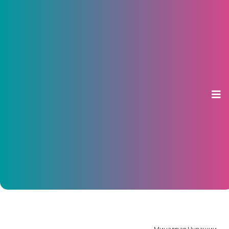
В детском санатории «Лесная
сказка» стартовала первая
летняя смена
04 июня 2026, 15:40
Минздрав Чувашии