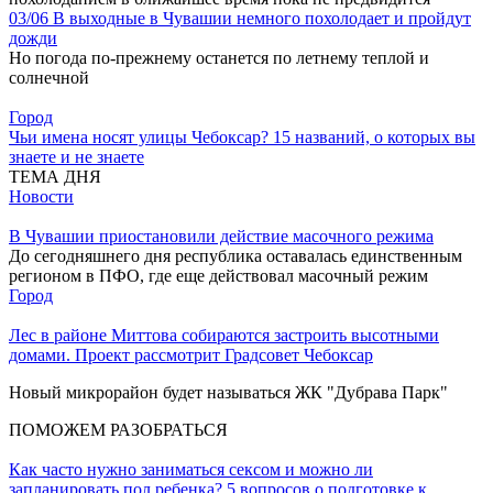
03/06
В выходные в Чувашии немного похолодает и пройдут
дожди
Но погода по-прежнему останется по летнему теплой и
солнечной
Город
Чьи имена носят улицы Чебоксар? 15 названий, о которых вы
знаете и не знаете
ТЕМА ДНЯ
Новости
В Чувашии приостановили действие масочного режима
До сегодняшнего дня республика оставалась единственным
регионом в ПФО, где еще действовал масочный режим
Город
Лес в районе Миттова собираются застроить высотными
домами. Проект рассмотрит Градсовет Чебоксар
Новый микрорайон будет называться ЖК "Дубрава Парк"
ПОМОЖЕМ РАЗОБРАТЬСЯ
Как часто нужно заниматься сексом и можно ли
запланировать пол ребенка? 5 вопросов о подготовке к