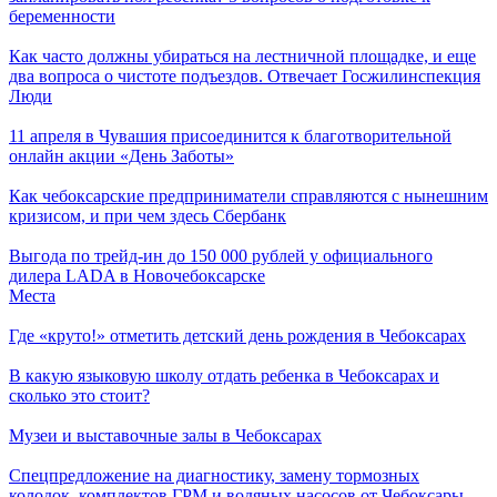
беременности
Как часто должны убираться на лестничной площадке, и еще
два вопроса о чистоте подъездов. Отвечает Госжилинспекция
Люди
11 апреля в Чувашия присоединится к благотворительной
онлайн акции «День Заботы»
Как чебоксарские предприниматели справляются с нынешним
кризисом, и при чем здесь Сбербанк
Выгода по трейд-ин до 150 000 рублей у официального
дилера LADA в Новочебоксарске
Места
Где «круто!» отметить детский день рождения в Чебоксарах
В какую языковую школу отдать ребенка в Чебоксарах и
сколько это стоит?
Музеи и выставочные залы в Чебоксарах
Спецпредложение на диагностику, замену тормозных
колодок, комплектов ГРМ и водяных насосов от Чебоксары-