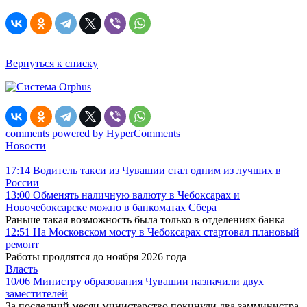
Вернуться к списку
comments powered by HyperComments
Новости
17:14
Водитель такси из Чувашии стал одним из лучших в
России
13:00
Обменять наличную валюту в Чебоксарах и
Новочебоксарске можно в банкоматах Сбера
Раньше такая возможность была только в отделениях банка
12:51
На Московском мосту в Чебоксарах стартовал плановый
ремонт
Работы продлятся до ноября 2026 года
Власть
10/06
Министру образования Чувашии назначили двух
заместителей
За последний месяц министерство покинули два замминистра