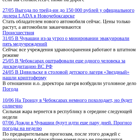
27/05
Выгода по трейд-ин до 150 000 рублей у официального
дилера LADA в Новочебоксарске
Стать обладателем нового автомобиля сейчас. Цены только
растут, а автомобили заканчиваются
Происшествия
31/05
В Чувашии из-за угроз о минировании эвакуировали
пять медучреждений
Сейчас все учреждения здравоохранения работают в штатном
режиме
25/05
В Чебоксарах оштрафовали еще одного человека за
дискредитацию ВС РФ
24/05
В Цивильске в столовой детского лагеря «Звездный»
нашли криптоферму
В отношении и.о. директора лагеря возбудили уголовное дело
Погода
10/06
На Троицу в Чебоксарах немного похолодает, но будет
солнечно
Сильная жара вернется в республику в середине следующей
недели
07/06
Дожди в Чувашии будут идти еще пару дней. Прогноз
погоды на неделю
По предварительным прогнозам, после этого дождей с
похолоданием в ближайшее время пока не предвидится