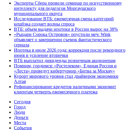
Эксперты Сбера провели семинар по искусственному
интеллекту для педагогов Моргаушского
муниципального округа
Исследование ВТБ: ежемесячная смена категорий
кешбэка создает волны спроса
ВТБ: объем выдачи ипотеки в России вырос на 38%
«Рыцари Сорока Островов» опустили меч: Wink
объявляет о завершении съемок фантастического
сериала
Ипотека в июле 2026 года: коррекция после рекордного
июня и усиление вторички
ВТБ выплатил дивиденды розничным акционерам
Помним, гордимся: «Ростелеком», Единая Россия и
«Леста» проведут кибертурнир «Битва за Москву»
Курорт мирового уровня стал драйвером экономики
Алтая
Рефинансирование кредитов наличными экономит
клиентам четверть ежемесячного платежа
Cегодня
Город
Люди
Деньги
Места
События