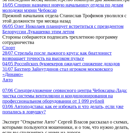
16/05
Спирин назначил новую начальницу отдела по делам
молодежи мэрии Чебоксар
Прежний начальник отдела Станислав Трофимов уволился с
этой должности три месяца назад
06/05
Олег Николаев планирует встретиться с президентом
Белоруссии Лукашенко этим летом
Стороны собираются подписать трехлетнюю программу
сотрудничества
Спорт
28/07
Стрельба после лыжного круга: как биатлонист
возвращает точность на высоком пульсе
04/05
Российских букмекеров ожидает снижение доходов
31/07
Бахтиер Зайнутдинов стал игроком московского
«Динамо»
Авто
07/06
Спецпредложение сервисного центра Чебоксары-Лада:
чистка системы вентиляции и кондиционирования на
профессиональном оборудовании от 1 099 рублей
03/06
Автоподстава: как ее избежать и что делать, если уже
попались в ловушку?
Эксперт "Открытие Авто" Сергей Власов рассказал о схемах,
которыми пользуются мошенники, и о том, что нужно делать,
если вы столкнетесь с ними на дороге