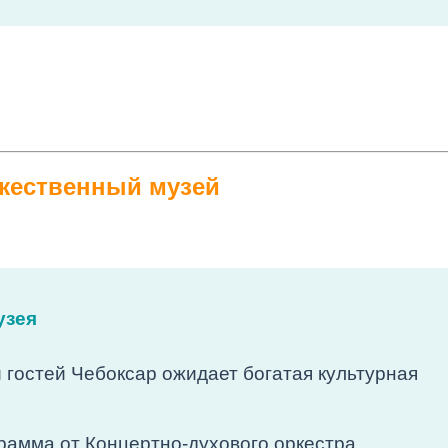
жественный музей
узея
и гостей Чебоксар ожидает богатая культурная
рамма от Концертно-духового оркестра,