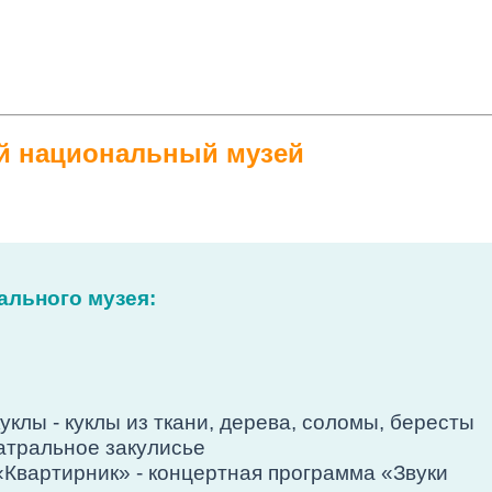
й национальный музей
льного музея:
куклы - куклы из ткани, дерева, соломы, бересты
еатральное закулисье
«Квартирник» - концертная программа «Звуки