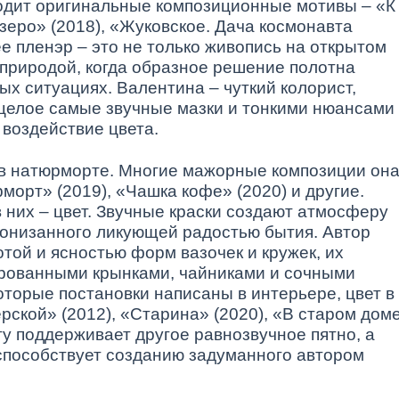
ходит оригинальные композиционные мотивы – «К
озеро» (2018), «Жуковское. Дача космонавта
ее пленэр – это не только живопись на открытом
й природой, когда образное решение полотна
ых ситуациях. Валентина – чуткий колорист,
целое самые звучные мазки и тонкими нюансами
воздействие цвета.
 в натюрморте. Многие мажорные композиции он
морт» (2019), «Чашка кофе» (2020) и другие.
них – цвет. Звучные краски создают атмосферу
ронизанного ликующей радостью бытия. Автор
той и ясностью форм вазочек и кружек, их
рованными крынками, чайниками и сочными
оторые постановки написаны в интерьере, цвет в
рской» (2012), «Старина» (2020), «В старом дом
сту поддерживает другое равнозвучное пятно, а
способствует созданию задуманного автором