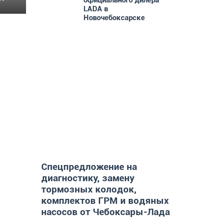
официального дилера
LADA в
Новочебоксарске
колу
о это
Спецпредложение на
диагностику, замену
тормозных колодок,
комплектов ГРМ и водяных
насосов от Чебоксары-Лада