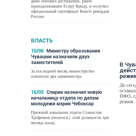
дней обновил достижение, ранее
принадлежавшее Егору Криду, и получил
НОВ
официальный сертификат Книги рекордов
России.
ВЛАСТЬ
10/06
Министру образования
Чувашии назначили двух
заместителей
В Чув
дейст
За последний месяц министерство
режи
покинули два замминистра
До сего
оставал
16/05
Спирин назначил новую
ПФО, г
начальницу отдела по делам
режим
молодежи мэрии Чебоксар
Прежний начальник отдела Станислав
Трофимов уволился с этой должности три
месяца назад