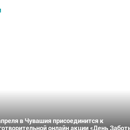
И
апреля в Чувашия присоединится к
готворительной онлайн акции «День Забот