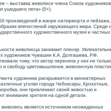
ее – выставка живописи члена Союза художников
 ушедшего лета» (0+).
50 произведений в жанре натюрморта и пейзажа,
ообразие впечатлений окружающего мира. Среди 
ударственного художественного музея и частных
ьности живописца занимает пленэр. Увлекатель
х художников Чувашии К.А. Долгашева, Р.Ф.
твовали тому, что автор переняла у них не тольк
но и свободу цветомышления, живописную пластик
аланта художника раскрывается в миниатюрных
различные уголки города Чебоксары. Крохотные,
коробка, они привлекают своей живостью и
т внимание зрителя на одной детали.
 живопись является источником неожиданных