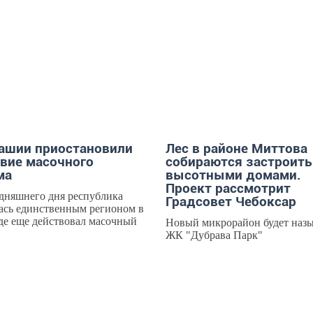
ОСТИ
ГОРОД
ашии приостановили
Лес в районе Миттова
вие масочного
собираются застроить
ма
высотными домами.
Проект рассмотрит
дняшнего дня республика
Градсовет Чебоксар
ась единственным регионом в
де еще действовал масочный
Новый микрорайон будет назы
ЖК "Дубрава Парк"