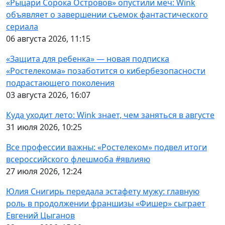
«Рыцари Сорока Островов» опустили меч: Wink
объявляет о завершении съемок фантастического
сериала
06 августа 2026, 11:15
«Защита для ребенка» — новая подписка
«Ростелекома» позаботится о кибербезопасности
подрастающего поколения
03 августа 2026, 16:07
Куда уходит лето: Wink знает, чем заняться в августе
31 июля 2026, 10:25
Все профессии важны: «Ростелеком» подвел итоги
всероссийского флешмоба #явлияю
27 июля 2026, 12:24
Юлия Снигирь передала эстафету мужу: главную
роль в продолжении франшизы «Фишер» сыграет
Евгений Цыганов