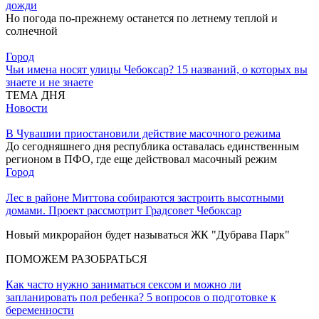
дожди
Но погода по-прежнему останется по летнему теплой и
солнечной
Город
Чьи имена носят улицы Чебоксар? 15 названий, о которых вы
знаете и не знаете
ТЕМА ДНЯ
Новости
В Чувашии приостановили действие масочного режима
До сегодняшнего дня республика оставалась единственным
регионом в ПФО, где еще действовал масочный режим
Город
Лес в районе Миттова собираются застроить высотными
домами. Проект рассмотрит Градсовет Чебоксар
Новый микрорайон будет называться ЖК "Дубрава Парк"
ПОМОЖЕМ РАЗОБРАТЬСЯ
Как часто нужно заниматься сексом и можно ли
запланировать пол ребенка? 5 вопросов о подготовке к
беременности