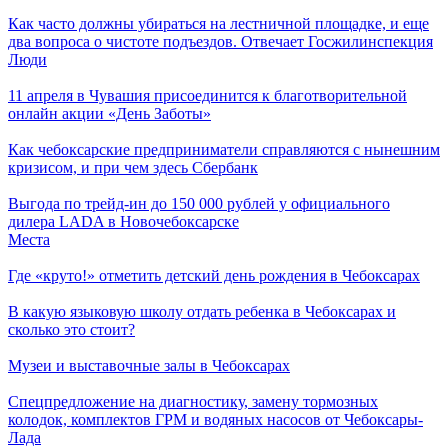
Как часто должны убираться на лестничной площадке, и еще
два вопроса о чистоте подъездов. Отвечает Госжилинспекция
Люди
11 апреля в Чувашия присоединится к благотворительной
онлайн акции «День Заботы»
Как чебоксарские предприниматели справляются с нынешним
кризисом, и при чем здесь Сбербанк
Выгода по трейд-ин до 150 000 рублей у официального
дилера LADA в Новочебоксарске
Места
Где «круто!» отметить детский день рождения в Чебоксарах
В какую языковую школу отдать ребенка в Чебоксарах и
сколько это стоит?
Музеи и выставочные залы в Чебоксарах
Спецпредложение на диагностику, замену тормозных
колодок, комплектов ГРМ и водяных насосов от Чебоксары-
Лада