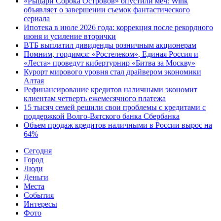
«Рыцари Сорока Островов» опустили меч: Wink
объявляет о завершении съемок фантастического
сериала
Ипотека в июле 2026 года: коррекция после рекордного
июня и усиление вторички
ВТБ выплатил дивиденды розничным акционерам
Помним, гордимся: «Ростелеком», Единая Россия и
«Леста» проведут кибертурнир «Битва за Москву»
Курорт мирового уровня стал драйвером экономики
Алтая
Рефинансирование кредитов наличными экономит
клиентам четверть ежемесячного платежа
15 тысяч семей решили свои проблемы с кредитами с
поддержкой Волго-Вятского банка Сбербанка
Объем продаж кредитов наличными в России вырос на
64%
Cегодня
Город
Люди
Деньги
Места
События
Интересы
Фото