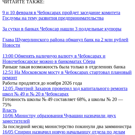
ЧИТАЙТЕ ТАКЖЕ:
9 и 10 февраля в Чебоксарах пройдет заседание комитета
Госдумы на тему развития предпринимательства
За сутки в банках Чебоксар нашли 3 поддельные купюры
Глава Шумерлинского района обманул банк на 2 млн рублей
Новости
13:00
Обменять наличную валюту в Чебоксарах и
Новочебоксарске можно в банкоматах Сбера
Раньше такая возможность была только в отделениях банка
12:51
На Московском мосту в Чебоксарах стартовал плановый
ремонт
Работы продлятся до ноября 2026 года
12:05
Дмитрий Захаров проверил ход капитального ремонта
школ № 49 и № 20 в Чебоксарах
Готовность школы № 49 составляет 68%, а школы № 20 —
75%
Власть
10/06
Министру образования Чувашии назначили двух
заместителей
За последний месяц министерство покинули два замминистра
16/05
Спирин назначил новую начальницу отдела по делам