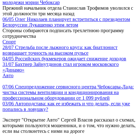
молодежи мэрии Чебоксар
Прежний начальник отдела Станислав Трофимов уволился с
этой должности три месяца назад
06/05
Олег Николаев планирует встретиться с президентом
Белоруссии Лукашенко этим летом
Стороны собираются подписать трехлетнюю программу
сотрудничества
Спорт
28/07
Стрельба после лыжного круга: как биатлонист
возвращает точность на высоком пульсе
04/05
Российских букмекеров ожидает снижение доходов
31/07
Бахтиер Зайнутдинов стал игроком московского
«Динамо»
Авто
07/06
Спецпредложение сервисного центра Чебоксары-Лада:
чистка системы вентиляции и кондиционирования на
профессиональном оборудовании от 1 099 рублей
03/06
Автоподстава: как ее избежать и что делать, если уже
попались в ловушку?
Эксперт "Открытие Авто" Сергей Власов рассказал о схемах,
которыми пользуются мошенники, и о том, что нужно делать,
если вы столкнетесь с ними на дороге