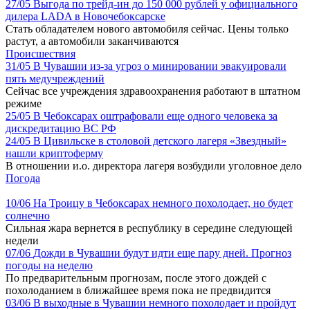
27/05
Выгода по трейд-ин до 150 000 рублей у официального
дилера LADA в Новочебоксарске
Стать обладателем нового автомобиля сейчас. Цены только
растут, а автомобили заканчиваются
Происшествия
31/05
В Чувашии из-за угроз о минировании эвакуировали
пять медучреждений
Сейчас все учреждения здравоохранения работают в штатном
режиме
25/05
В Чебоксарах оштрафовали еще одного человека за
дискредитацию ВС РФ
24/05
В Цивильске в столовой детского лагеря «Звездный»
нашли криптоферму
В отношении и.о. директора лагеря возбудили уголовное дело
Погода
10/06
На Троицу в Чебоксарах немного похолодает, но будет
солнечно
Сильная жара вернется в республику в середине следующей
недели
07/06
Дожди в Чувашии будут идти еще пару дней. Прогноз
погоды на неделю
По предварительным прогнозам, после этого дождей с
похолоданием в ближайшее время пока не предвидится
03/06
В выходные в Чувашии немного похолодает и пройдут