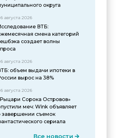
муниципального округа
6 августа 2026
Исследование ВТБ:
ежемесячная смена категорий
кешбэка создает волны
спроса
6 августа 2026
ВТБ: объем выдачи ипотеки в
России вырос на 38%
6 августа 2026
«Рыцари Сорока Островов»
пустили меч: Wink объявляет
о завершении съемок
фантастического сериала
Все новости