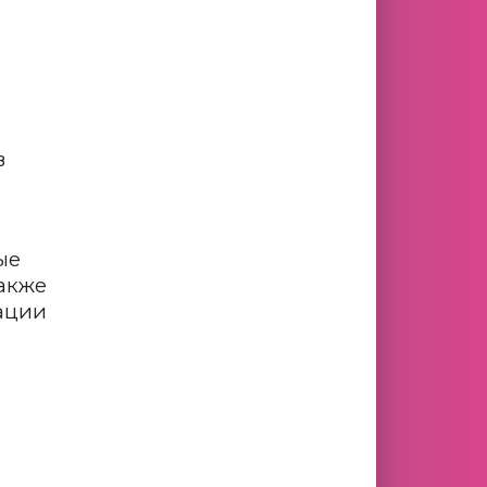
в
ые
также
ации