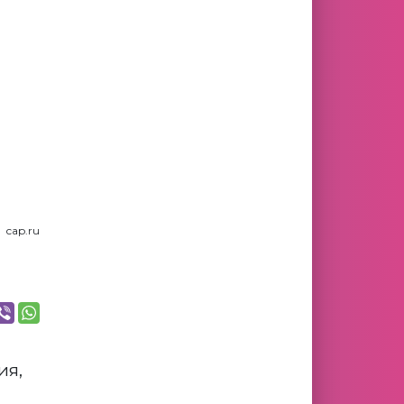
cap.ru
ия,