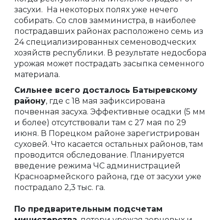
засухи. На некоторых полях уже нечего
собирать. Со слов замминистра, в наиболее
пострадавших районах расположено семь из
24 специализированных семеноводческих
хозяйств республики. В результате недосбора
урожая может пострадать засыпка семенного
материала.
Сильнее всего досталось Батыревскому
району
, где с 18 мая зафиксирована
почвенная засуха. Эффективные осадки (5 мм
и более) отсутствовали там с 27 мая по 29
июня. В Порецком районе зарегистрирован
суховей. Что касается остальных районов, там
проводится обследование. Планируется
введение режима ЧС администрацией
Красноармейского района, где от засухи уже
пострадало 2,3 тыс. га.
По предварительным подсчетам
министерства
, потери урожая зерновых и