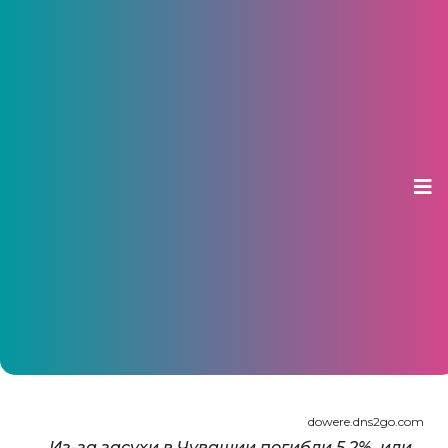
Урон от засухи в Чувашии
превысит 700 млн рублей
19 июля 2013, 09:53
dowere.dns2go.com
Из-за засухи в Чувашии погибли 5,2%, или