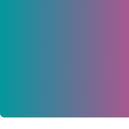
«Не ходил, но все равно против».
Половина россиян за закрытие
ресторанов Макдоналдс
28 октября 2014, 12:46