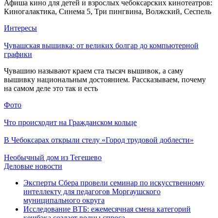
Афиша кино для детей и взрослых чебоксарских кинотеатров:
Киногалактика, Синема 5, Три пингвина, Волжский, Сеспель
Интересы
Чувашская вышивка: от великих болгар до компьютерной
графики
Чувашию называют краем ста тысяч вышивок, а саму
вышивку национальным достоянием. Рассказываем, почему
на самом деле это так и есть
Фото
Что происходит на Гражданском кольце
В Чебоксарах открыли стелу «Город трудовой доблести»
Необычный дом из Тегешево
Деловые новости
Эксперты Сбера провели семинар по искусственному
интеллекту для педагогов Моргаушского
муниципального округа
Исследование ВТБ: ежемесячная смена категорий
кешбэка создает волны спроса