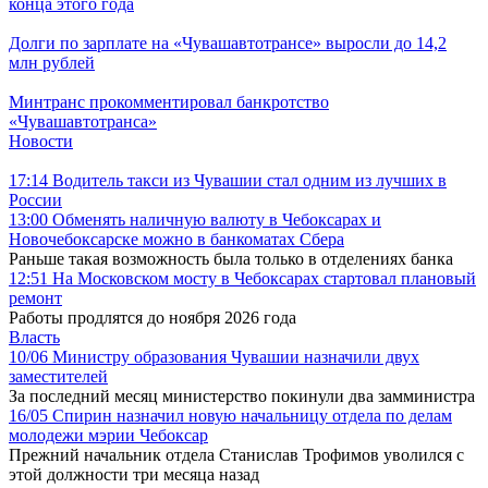
конца этого года
Долги по зарплате на «Чувашавтотрансе» выросли до 14,2
млн рублей
Минтранс прокомментировал банкротство
«Чувашавтотранса»
Новости
17:14
Водитель такси из Чувашии стал одним из лучших в
России
13:00
Обменять наличную валюту в Чебоксарах и
Новочебоксарске можно в банкоматах Сбера
Раньше такая возможность была только в отделениях банка
12:51
На Московском мосту в Чебоксарах стартовал плановый
ремонт
Работы продлятся до ноября 2026 года
Власть
10/06
Министру образования Чувашии назначили двух
заместителей
За последний месяц министерство покинули два замминистра
16/05
Спирин назначил новую начальницу отдела по делам
молодежи мэрии Чебоксар
Прежний начальник отдела Станислав Трофимов уволился с
этой должности три месяца назад