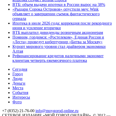
ВТБ: объем выдачи ипотеки в России вырос на 38%
«Рыцари Сорока Островов» опустили меч: Wink
объявляет о завершении съемок фантастического
сериала
Ипотека в июле 2026 года: коррекция после рекордного
июня и усиление вторички
ВТБ выплатил дивиденды розничным акционерам
Помним, гордимся: «Ростелеком», Единая Россия и
«Леста» проведут кибертурнир «Битва за Москву»
Курорт мирового уровня стал драйвером экономики
Алтая
Рефинансирование кредитов наличными экономит
клиентам четверть ежемесячного платежа
Cегодня
Город
Люди
Деньги
Места
События
Интересы
Фото
+7 (8352) 21-76-00
info@moygorod-online.ru
СЕТЕВОЕ ИЗДАНИЕ «МОЙ ГОРОД.ОНЛАЙН». © 2012 —