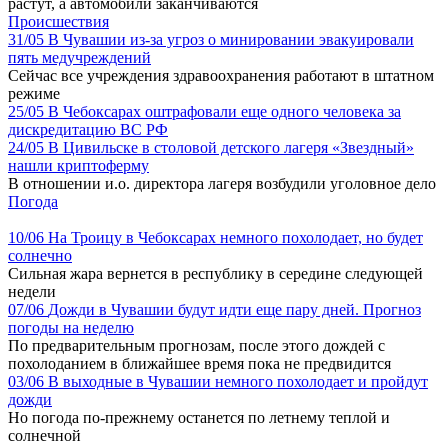
растут, а автомобили заканчиваются
Происшествия
31/05
В Чувашии из-за угроз о минировании эвакуировали
пять медучреждений
Сейчас все учреждения здравоохранения работают в штатном
режиме
25/05
В Чебоксарах оштрафовали еще одного человека за
дискредитацию ВС РФ
24/05
В Цивильске в столовой детского лагеря «Звездный»
нашли криптоферму
В отношении и.о. директора лагеря возбудили уголовное дело
Погода
10/06
На Троицу в Чебоксарах немного похолодает, но будет
солнечно
Сильная жара вернется в республику в середине следующей
недели
07/06
Дожди в Чувашии будут идти еще пару дней. Прогноз
погоды на неделю
По предварительным прогнозам, после этого дождей с
похолоданием в ближайшее время пока не предвидится
03/06
В выходные в Чувашии немного похолодает и пройдут
дожди
Но погода по-прежнему останется по летнему теплой и
солнечной