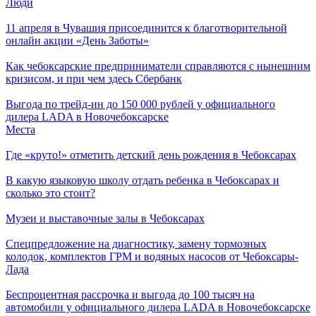
Люди
11 апреля в Чувашия присоединится к благотворительной
онлайн акции «День Заботы»
Как чебоксарские предприниматели справляются с нынешним
кризисом, и при чем здесь Сбербанк
Выгода по трейд-ин до 150 000 рублей у официального
дилера LADA в Новочебоксарске
Места
Где «круто!» отметить детский день рождения в Чебоксарах
В какую языковую школу отдать ребенка в Чебоксарах и
сколько это стоит?
Музеи и выставочные залы в Чебоксарах
Спецпредложение на диагностику, замену тормозных
колодок, комплектов ГРМ и водяных насосов от Чебоксары-
Лада
Беспроцентная рассрочка и выгода до 100 тысяч на
автомобили у официального дилера LADA в Новочебоксарске