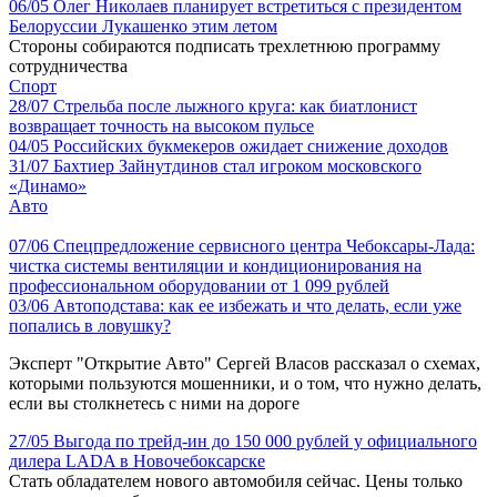
06/05
Олег Николаев планирует встретиться с президентом
Белоруссии Лукашенко этим летом
Стороны собираются подписать трехлетнюю программу
сотрудничества
Спорт
28/07
Стрельба после лыжного круга: как биатлонист
возвращает точность на высоком пульсе
04/05
Российских букмекеров ожидает снижение доходов
31/07
Бахтиер Зайнутдинов стал игроком московского
«Динамо»
Авто
07/06
Спецпредложение сервисного центра Чебоксары-Лада:
чистка системы вентиляции и кондиционирования на
профессиональном оборудовании от 1 099 рублей
03/06
Автоподстава: как ее избежать и что делать, если уже
попались в ловушку?
Эксперт "Открытие Авто" Сергей Власов рассказал о схемах,
которыми пользуются мошенники, и о том, что нужно делать,
если вы столкнетесь с ними на дороге
27/05
Выгода по трейд-ин до 150 000 рублей у официального
дилера LADA в Новочебоксарске
Стать обладателем нового автомобиля сейчас. Цены только