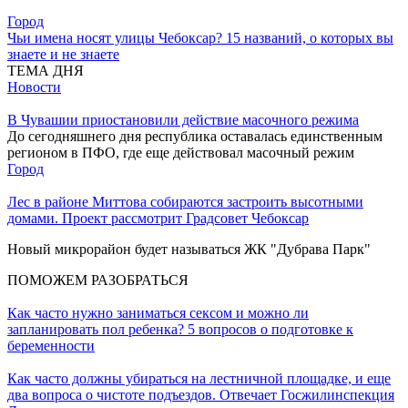
Город
Чьи имена носят улицы Чебоксар? 15 названий, о которых вы
знаете и не знаете
ТЕМА ДНЯ
Новости
В Чувашии приостановили действие масочного режима
До сегодняшнего дня республика оставалась единственным
регионом в ПФО, где еще действовал масочный режим
Город
Лес в районе Миттова собираются застроить высотными
домами. Проект рассмотрит Градсовет Чебоксар
Новый микрорайон будет называться ЖК "Дубрава Парк"
ПОМОЖЕМ РАЗОБРАТЬСЯ
Как часто нужно заниматься сексом и можно ли
запланировать пол ребенка? 5 вопросов о подготовке к
беременности
Как часто должны убираться на лестничной площадке, и еще
два вопроса о чистоте подъездов. Отвечает Госжилинспекция