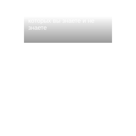
Чьи имена носят улицы
Чебоксар? 15 названий, о
которых вы знаете и не
знаете