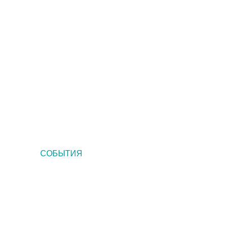
Музеи и выставочные залы в
Чебоксарах
СОБЫТИЯ
«Ночь музеев-2022» в