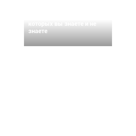
Чьи имена носят улицы
Чебоксар? 15 названий, о
которых вы знаете и не
знаете