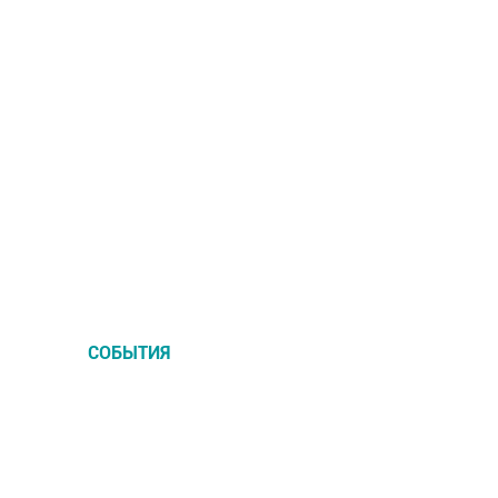
и сколько это стоит?
Музеи и выставочные залы
в Чебоксарах
СОБЫТИЯ