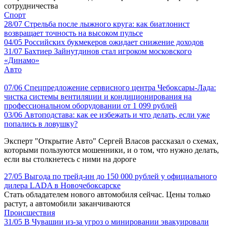
сотрудничества
Спорт
28/07
Стрельба после лыжного круга: как биатлонист
возвращает точность на высоком пульсе
04/05
Российских букмекеров ожидает снижение доходов
31/07
Бахтиер Зайнутдинов стал игроком московского
«Динамо»
Авто
07/06
Спецпредложение сервисного центра Чебоксары-Лада:
чистка системы вентиляции и кондиционирования на
профессиональном оборудовании от 1 099 рублей
03/06
Автоподстава: как ее избежать и что делать, если уже
попались в ловушку?
Эксперт "Открытие Авто" Сергей Власов рассказал о схемах,
которыми пользуются мошенники, и о том, что нужно делать,
если вы столкнетесь с ними на дороге
27/05
Выгода по трейд-ин до 150 000 рублей у официального
дилера LADA в Новочебоксарске
Стать обладателем нового автомобиля сейчас. Цены только
растут, а автомобили заканчиваются
Происшествия
31/05
В Чувашии из-за угроз о минировании эвакуировали