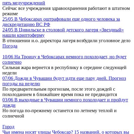
пять медучреждений
Сейчас все учреждения здравоохранения работают в штатном
режиме
25/05
В Чебоксарах оштрафовали еще одного человека за
дискредитацию ВС РФ
24/05
В Цивильске в столовой детского лагеря «Звездный»
нашли криптоферму
В отношении и.о. директора лагеря возбудили уголовное дело
Погода
10/06
На Троицу в Чебоксарах немного похолодает, но будет
солнечно
Сильная жара вернется в республику в середине следующей
недели
07/06
Дожди в Чувашии будут идти еще пару дней. Прогноз
погоды на неделю
По предварительным прогнозам, после этого дождей с
похолоданием в ближайшее время пока не предвидится
03/06
В выходные в Чувашии немного похолодает и пройдут
дожди
Но погода по-прежнему останется по летнему теплой и
солнечной
Город
Чьи имена носят улицы Чебоксар? 15 названий, о которых вы