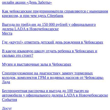
онлайн акции «День Заботы»
Как чебоксарские предприниматели справляются с нынешним
кризисом, и при чем здесь Сбербанк
Выгода по трейд-ин до 150 000 рублей у официального
дилера LADA в Новочебоксарске
Места
Где «круто!» отметить детский день рождения в Чебоксарах
В какую языковую школу отдать ребенка в Чебоксарах и
сколько это стоит?
Музеи и выставочные залы в Чебоксарах
Спецпредложение на диагностику, замену тормозных
колодок, комплектов ГРМ и водяных насосов от Чебоксары-
Лада
Беспроцентная рассрочка и выгода до 100 тысяч на
автомобили у официального дилера LADA в Новочебоксарске
События
Досуг