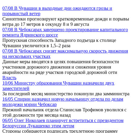
07/08
В Чувашии в выходные дни ожидаются грозы и
порывистый ветер
Синоптики прогнозируют кратковременные дожди и порывы
ветра до 17 метров в секунду 8 и 9 августа
07/08
В Чебоксарах завершено проектирование капитального
ремонта Ядринского шоссе
Пропускная способность Западного подъезда к столице
Чувашии увеличится в 1,5–2 раза
07/08
В Чебоксарах снизят максимальную скорость движения
на нескольких участках
Данные меры вводятся в целях повышения безопасности
участников дорожного движения и снижения уровня
аварийности на ряде участков городской дорожной сети
Власть
10/06
Министру образования Чувашии назначили двух
заместителей
За последний месяц министерство покинули два замминистра
16/05
Спирин назначил новую начальницу отдела по делам
молодежи мэрии Чебоксар
Прежний начальник отдела Станислав Трофимов уволился с
этой должности три месяца назад
06/05
Олег Николаев планирует встретиться с президентом
Белоруссии Лукашенко этим летом
Стороны собираются подписать трехлетнюю программу