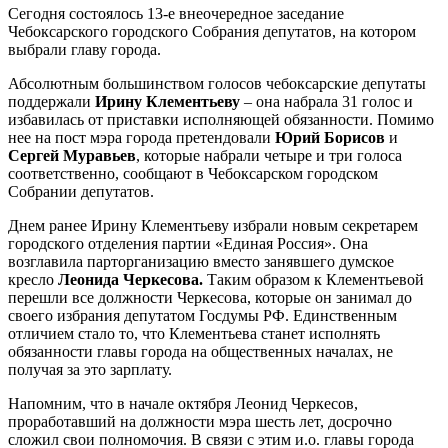
Сегодня состоялось 13-е внеочередное заседание
Чебоксарского городского Собрания депутатов, на котором
выбрали главу города.
Абсолютным большинством голосов чебоксарские депутаты
поддержали
Ирину Клементьеву
– она набрала 31 голос и
избавилась от приставки исполняющей обязанности. Помимо
нее на пост мэра города претендовали
Юрий Борисов
и
Сергей Муравьев
, которые набрали четыре и три голоса
соответственно, сообщают в Чебоксарском городском
Собрании депутатов.
Днем ранее Ирину Клементьеву избрали новым секретарем
городского отделения партии «Единая Россия». Она
возглавила парторганизацию вместо занявшего думское
кресло
Леонида Черкесова.
Таким образом к Клементьевой
перешли все должности Черкесова, которые он занимал до
своего избрания депутатом Госдумы РФ. Единственным
отличием стало то, что Клементьева станет исполнять
обязанности главы города на общественных началах, не
получая за это зарплату.
Напомним, что в начале октября Леонид Черкесов,
проработавший на должности мэра шесть лет, досрочно
сложил свои полномочия. В связи с этим и.о. главы города