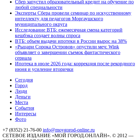
Сбер запустил образовательный кредит на обучение по
любой специальности
Эксперты Сбера провели семинар по искусственному
интеллекту для педагогов Моргаушского
муниципального округа
Исследование ВТБ: ежемесячная смена категорий
кешбэка создает волны спроса
ВТБ: объем выдачи ипотеки в России вырос на 38%
«Рыцари Сорока Островов» опустили меч: Wink
объявляет о завершении съемок фантастического
сериала
Ипотека в июле 2026 года: коррекция после рекордного
июня и усиление вторички
Cегодня
Город
Люди
Деньги
Места
События
Интересы
Фото
+7 (8352) 21-76-00
info@moygorod-online.ru
СЕТЕВОЕ ИЗДАНИЕ «МОЙ ГОРОД.ОНЛАЙН». © 2012 —