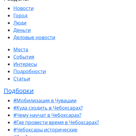
Новости
Город
Люди
Деньги
Деловые новости
Места
События
Интересы
Подробности
Статьи
Подборки
#Мобилизация в Чувашии
#Куда сходить в Чебоксарах?
#Чему научат в Чебоксарах?
#Где провести время в Чебоксарах?
#Чебоксары исторические