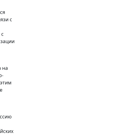
ся
язи с
 с
изации
а на
р-
 этим
е
оссию
ийских