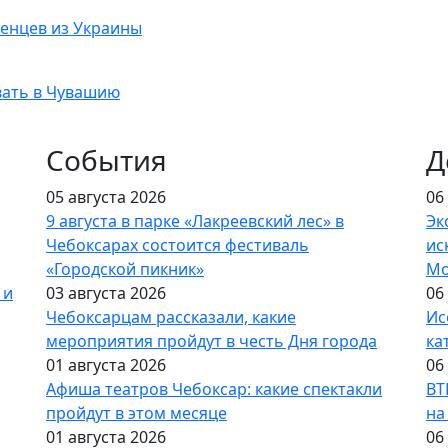
енцев из Украины
ать в Чувашию
События
Д
05 августа 2026
06
9 августа в парке «Лакреевский лес» в
Эк
Чебоксарах состоится фестиваль
ис
«Городской пикник»
Мо
 и
03 августа 2026
06
Чебоксарцам рассказали, какие
Ис
мероприятия пройдут в честь Дня города
ка
01 августа 2026
06
Афиша театров Чебоксар: какие спектакли
ВТ
пройдут в этом месяце
на
01 августа 2026
06