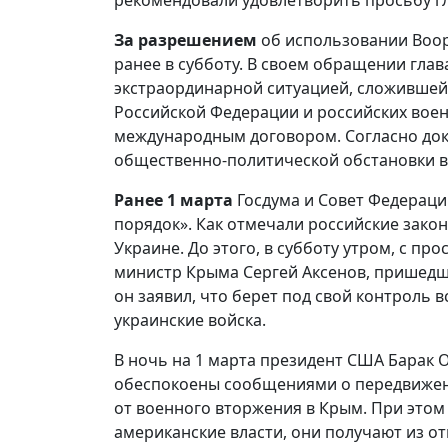
рекомендовали удовлетворить просьбу 
За разрешением
об использовании Воор
ранее в субботу. В своем обращении глав
экстраординарной ситуацией, сложившейс
Российской Федерации и российских вое
международным договором. Согласно доку
общественно-политической обстановки в 
Ранее 1 марта
Госдума и Совет Федераци
порядок». Как отмечали российские закон
Украине. До этого, в субботу утром, с п
министр Крыма Сергей Аксенов, пришедши
он заявил, что берет под свой контроль
украинские войска.
В ночь на 1 марта президент США Барак 
обеспокоены сообщениями о передвижени
от военного вторжения в Крым. При этом 
американские власти, они получают из о