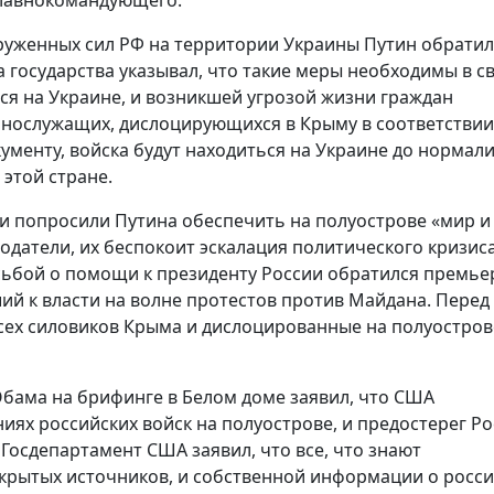
главнокомандующего.
уженных сил РФ на территории Украины Путин обратил
а государства указывал, что такие меры необходимы в св
я на Украине, и возникшей угрозой жизни граждан
ннослужащих, дислоцирующихся в Крыму в соответствии
менту, войска будут находиться на Украине до нормал
этой стране.
и попросили Путина обеспечить на полуострове «мир и
одатели, их беспокоит эскалация политического кризис
росьбой о помощи к президенту России обратился премье
й к власти на волне протестов против Майдана. Перед
 всех силовиков Крыма и дислоцированные на полуостров
Обама на брифинге в Белом доме заявил, что США
ях российских войск на полуострове, и предостерег Р
Госдепартамент США заявил, что все, что знают
ткрытых источников, и собственной информации о росс