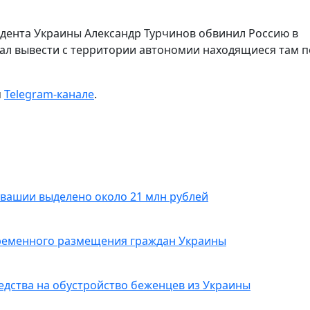
дента Украины Александр Турчинов обвинил Россию в
ал вывести с территории автономии находящиеся там п
м
Telegram-канале
.
увашии выделено около 21 млн рублей
временного размещения граждан Украины
едства на обустройство беженцев из Украины