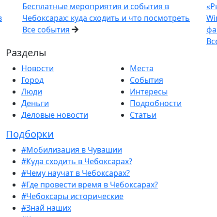
Бесплатные мероприятия и события в
«Р
в
Чебоксарах: куда сходить и что посмотреть
Wi
Все события
фа
Вс
Разделы
Новости
Места
Город
События
Люди
Интересы
Деньги
Подробности
Деловые новости
Статьи
Подборки
#Мобилизация в Чувашии
#Куда сходить в Чебоксарах?
#Чему научат в Чебоксарах?
#Где провести время в Чебоксарах?
#Чебоксары исторические
#Знай наших