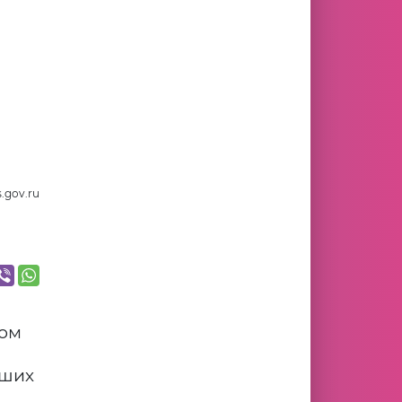
.gov.ru
дом
вших