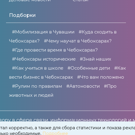
Подборки
#Мобилизация в Чувашии
#Куда сходить в
Чебоксарах?
#Чему научат в Чебоксарах?
#Где провести время в Чебоксарах?
#Чебоксары исторические
#Знай наших
#Как учиться в школе
#Особенные дети
#Как
вести бизнес в Чебоксарах
#Что вам положено
#Рулим по правилам
#Автоновости
#Про
животных и людей
ору в сфере связи, информационных технологий и 
266 от 30 июня 2021 года.
тал корректно, а также для сбора статистики и показа рекл
олько необходимые.
Подробнее