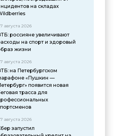
инцидентов на складах
ildberries
7 августа 2026
ВТБ: россияне увеличивают
расходы на спорт и здоровый
образ жизни
7 августа 2026
ВТБ: на Петербургском
марафоне «Пушкин —
Петербург» появится новая
еговая трасса для
профессиональных
спортсменов
7 августа 2026
Сбер запустил
образовательный кредит на