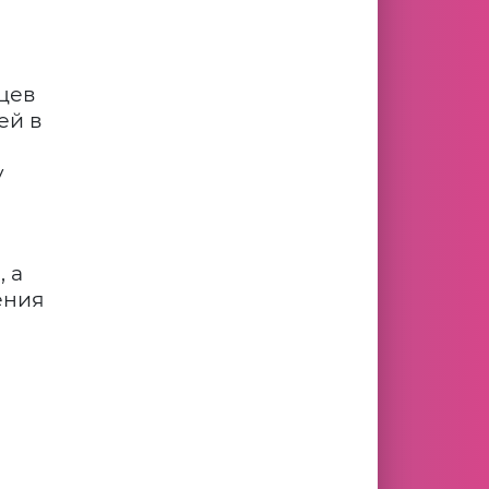
цев
ей в
у
 а
ения