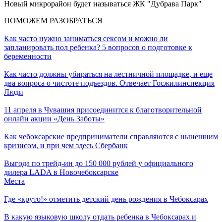
Новый микрорайон будет называться ЖК "Дубрава Парк"
ПОМОЖЕМ РАЗОБРАТЬСЯ
Как часто нужно заниматься сексом и можно ли
запланировать пол ребенка? 5 вопросов о подготовке к
беременности
Как часто должны убираться на лестничной площадке, и еще
два вопроса о чистоте подъездов. Отвечает Госжилинспекция
Люди
11 апреля в Чувашия присоединится к благотворительной
онлайн акции «День Заботы»
Как чебоксарские предприниматели справляются с нынешним
кризисом, и при чем здесь Сбербанк
Выгода по трейд-ин до 150 000 рублей у официального
дилера LADA в Новочебоксарске
Места
Где «круто!» отметить детский день рождения в Чебоксарах
В какую языковую школу отдать ребенка в Чебоксарах и