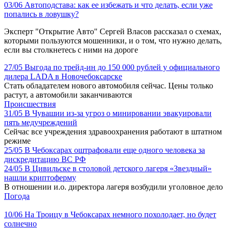
03/06
Автоподстава: как ее избежать и что делать, если уже
попались в ловушку?
Эксперт "Открытие Авто" Сергей Власов рассказал о схемах,
которыми пользуются мошенники, и о том, что нужно делать,
если вы столкнетесь с ними на дороге
27/05
Выгода по трейд-ин до 150 000 рублей у официального
дилера LADA в Новочебоксарске
Стать обладателем нового автомобиля сейчас. Цены только
растут, а автомобили заканчиваются
Происшествия
31/05
В Чувашии из-за угроз о минировании эвакуировали
пять медучреждений
Сейчас все учреждения здравоохранения работают в штатном
режиме
25/05
В Чебоксарах оштрафовали еще одного человека за
дискредитацию ВС РФ
24/05
В Цивильске в столовой детского лагеря «Звездный»
нашли криптоферму
В отношении и.о. директора лагеря возбудили уголовное дело
Погода
10/06
На Троицу в Чебоксарах немного похолодает, но будет
солнечно