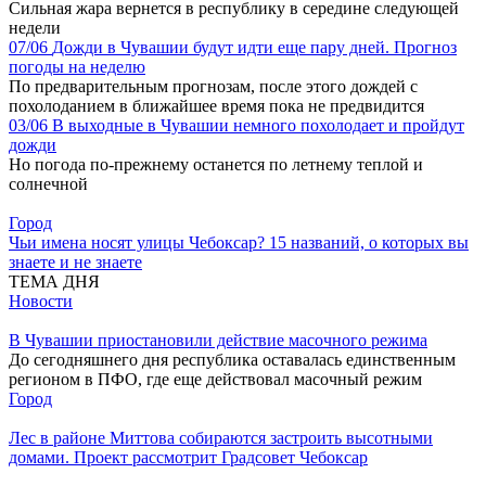
Сильная жара вернется в республику в середине следующей
недели
07/06
Дожди в Чувашии будут идти еще пару дней. Прогноз
погоды на неделю
По предварительным прогнозам, после этого дождей с
похолоданием в ближайшее время пока не предвидится
03/06
В выходные в Чувашии немного похолодает и пройдут
дожди
Но погода по-прежнему останется по летнему теплой и
солнечной
Город
Чьи имена носят улицы Чебоксар? 15 названий, о которых вы
знаете и не знаете
ТЕМА ДНЯ
Новости
В Чувашии приостановили действие масочного режима
До сегодняшнего дня республика оставалась единственным
регионом в ПФО, где еще действовал масочный режим
Город
Лес в районе Миттова собираются застроить высотными
домами. Проект рассмотрит Градсовет Чебоксар