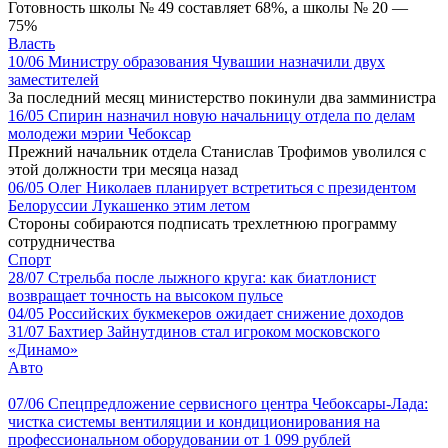
Готовность школы № 49 составляет 68%, а школы № 20 —
75%
Власть
10/06
Министру образования Чувашии назначили двух
заместителей
За последний месяц министерство покинули два замминистра
16/05
Спирин назначил новую начальницу отдела по делам
молодежи мэрии Чебоксар
Прежний начальник отдела Станислав Трофимов уволился с
этой должности три месяца назад
06/05
Олег Николаев планирует встретиться с президентом
Белоруссии Лукашенко этим летом
Стороны собираются подписать трехлетнюю программу
сотрудничества
Спорт
28/07
Стрельба после лыжного круга: как биатлонист
возвращает точность на высоком пульсе
04/05
Российских букмекеров ожидает снижение доходов
31/07
Бахтиер Зайнутдинов стал игроком московского
«Динамо»
Авто
07/06
Спецпредложение сервисного центра Чебоксары-Лада:
чистка системы вентиляции и кондиционирования на
профессиональном оборудовании от 1 099 рублей