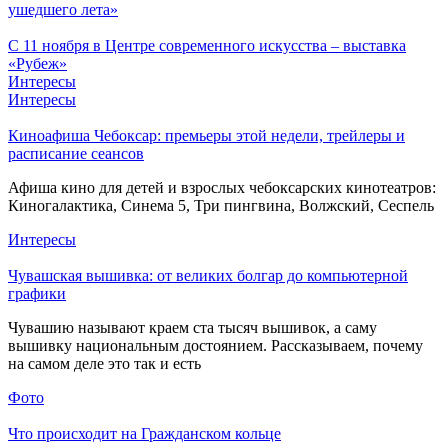
ушедшего лета»
С 11 ноября в Центре современного искусства – выставка
«Рубеж»
Интересы
Интересы
Киноафиша Чебоксар: премьеры этой недели, трейлеры и
расписание сеансов
Афиша кино для детей и взрослых чебоксарских кинотеатров:
Киногалактика, Синема 5, Три пингвина, Волжский, Сеспель
Интересы
Чувашская вышивка: от великих болгар до компьютерной
графики
Чувашию называют краем ста тысяч вышивок, а саму
вышивку национальным достоянием. Рассказываем, почему
на самом деле это так и есть
Фото
Что происходит на Гражданском кольце