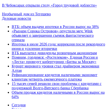
В Чебоксарах открыли стелу «Город трудовой доблести»
Необычный дом из Тегешево
Деловые новости
ВТБ: объем выдачи ипотеки в России вырос на 38%
«Рыцари Сорока Островов» опустили меч: Wink
объявляет о завершении съемок фантастического
сериала
Ипотека в июле 2026 года: коррекция после рекордного
июня и усиление вторички
ВТБ выплатил дивиденды розничным акционерам
Помним, гордимся: «Ростелеком», Единая Россия и
«Леста» проведут кибертурнир «Битва за Москву»
Курорт мирового уровня стал драйвером экономики
Алтая
Рефинансирование кредитов наличными экономит
клиентам четверть ежемесячного платежа
15 тысяч семей решили свои проблемы с кредитами с
поддержкой Волго-Вятского банка Сбербанка
Объем продаж кредитов наличными в России вырос на
64%
Cегодня