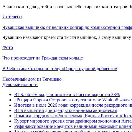
Афиша кино для детей и взрослых чебоксарских кинотеатров: 
Интересы
Чувашская вышивка: от великих болгар до компьютерной граф
Чувашию называют краем ста тысяч вышивок, а саму вышивку н
Фото
Что происходит на Гражданском кольце
В Чебоксарах открыли стелу «Город трудовой доблести»
Необычный дом из Тегешево
Деловые новости
ВТБ: объем выдачи ипотеки в России вырос на 38%
«Рыцари Сорока Островов» опустили меч: Wink объявляет
Ипотека в июле 2026 года: коррекция после рекордного 
ВТБ выплатил дивиденды розничным акционерам
Помним, гордимся: «Ростелеком», Единая Россия и «Лест
Курорт мирового уровня стал драйвером экономики Алта
Рефинансирование кредитов наличными экономит клиент
15 тысяч семей решили свои проблемы с кредитами с по