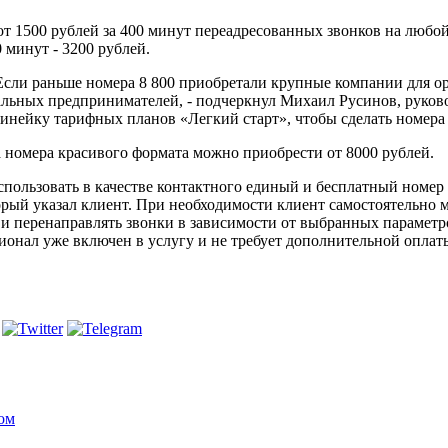
от 1500 рублей за 400 минут переадресованных звонков на любо
 минут - 3200 рублей.
Если раньше номера 8 800 приобретали крупные компании для ор
уальных предпринимателей, - подчеркнул Михаил Русинов, руко
нейку тарифных планов «Легкий старт», чтобы сделать номера
а номера красивого формата можно приобрести от 8000 рублей.
использовать в качестве контактного единый и бесплатный номе
торый указал клиент. При необходимости клиент самостоятельно
и и перенаправлять звонки в зависимости от выбранных парамет
онал уже включен в услугу и не требует дополнительной оплат
ом