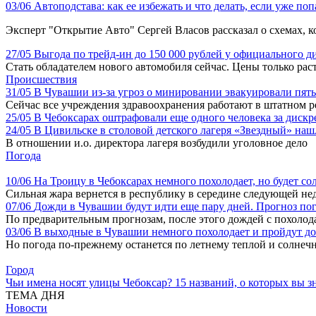
03/06
Автоподстава: как ее избежать и что делать, если уже по
Эксперт "Открытие Авто" Сергей Власов рассказал о схемах, к
27/05
Выгода по трейд-ин до 150 000 рублей у официального 
Стать обладателем нового автомобиля сейчас. Цены только рас
Происшествия
31/05
В Чувашии из-за угроз о минировании эвакуировали пят
Сейчас все учреждения здравоохранения работают в штатном 
25/05
В Чебоксарах оштрафовали еще одного человека за дис
24/05
В Цивильске в столовой детского лагеря «Звездный» на
В отношении и.о. директора лагеря возбудили уголовное дело
Погода
10/06
На Троицу в Чебоксарах немного похолодает, но будет со
Сильная жара вернется в республику в середине следующей не
07/06
Дожди в Чувашии будут идти еще пару дней. Прогноз по
По предварительным прогнозам, после этого дождей с похолод
03/06
В выходные в Чувашии немного похолодает и пройдут д
Но погода по-прежнему останется по летнему теплой и солнеч
Город
Чьи имена носят улицы Чебоксар? 15 названий, о которых вы зн
ТЕМА ДНЯ
Новости