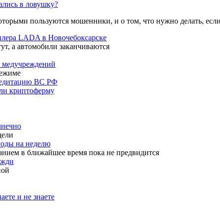
пались в ловушку?
оторыми пользуются мошенники, и о том, что нужно делать, если
дилера LADA в Новочебоксарске
тут, а автомобили заканчиваются
ь медучреждений
режиме
кредитацию ВС РФ
шли криптоферму
лнечно
дели
годы на неделю
анием в ближайшее время пока не предвидится
ожди
ной
аете и не знаете