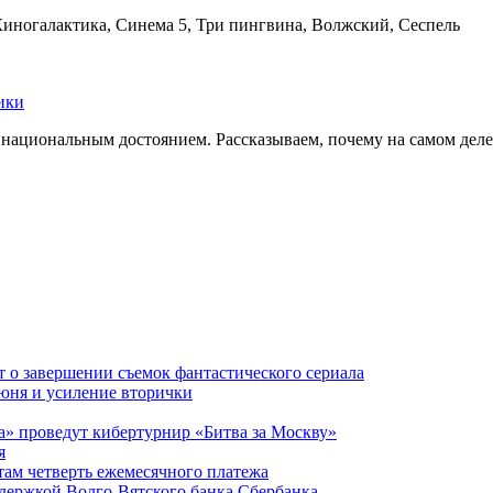
Киногалактика, Синема 5, Три пингвина, Волжский, Сеспель
ики
ациональным достоянием. Рассказываем, почему на самом деле э
 о завершении съемок фантастического сериала
июня и усиление вторички
а» проведут кибертурнир «Битва за Москву»
я
ам четверть ежемесячного платежа
ддержкой Волго-Вятского банка Сбербанка