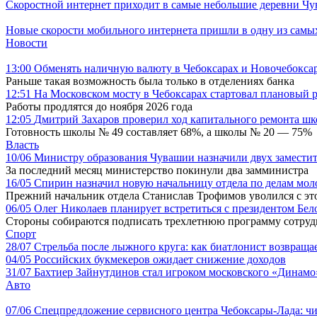
Скоростной интернет приходит в самые небольшие деревни Ч
Новые скорости мобильного интернета пришли в одну из самы
Новости
13:00
Обменять наличную валюту в Чебоксарах и Новочебоксар
Раньше такая возможность была только в отделениях банка
12:51
На Московском мосту в Чебоксарах стартовал плановый 
Работы продлятся до ноября 2026 года
12:05
Дмитрий Захаров проверил ход капитального ремонта шк
Готовность школы № 49 составляет 68%, а школы № 20 — 75%
Власть
10/06
Министру образования Чувашии назначили двух замести
За последний месяц министерство покинули два замминистра
16/05
Спирин назначил новую начальницу отдела по делам мо
Прежний начальник отдела Станислав Трофимов уволился с это
06/05
Олег Николаев планирует встретиться с президентом Бе
Стороны собираются подписать трехлетнюю программу сотруд
Спорт
28/07
Стрельба после лыжного круга: как биатлонист возвращае
04/05
Российских букмекеров ожидает снижение доходов
31/07
Бахтиер Зайнутдинов стал игроком московского «Динамо
Авто
07/06
Спецпредложение сервисного центра Чебоксары-Лада: чи