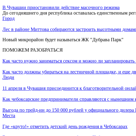
В Чувашии приостановили действие масочного режима
До сегодняшнего дня республика оставалась единственным ре
Город
Лес в районе Миттова собираются застроить высотными домами
Новый микрорайон будет называться ЖК "Дубрава Парк"
ПОМОЖЕМ РАЗОБРАТЬСЯ
Как часто нужно заниматься сексом и можно ли запланировать 
Как часто должны убираться на лестничной площадке, и еще дв
Люди
11 апреля в Чувашия присоединится к благотворительной онла
Как чебоксарские предприниматели справляются с нынешним к
Выгода по трейд-ин до 150 000 рублей у официального дилер
Места
Где «круто!» отметить детский день рождения в Чебоксарах