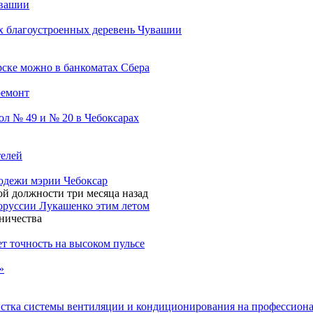
увашии
х благоустроенных деревень Чувашии
ске можно в банкоматах Сбера
ремонт
ол № 49 и № 20 в Чебоксарах
телей
лодежи мэрии Чебоксар
й должности три месяца назад
лоруссии Лукашенко этим летом
ничества
т точность на высоком пульсе
»
стка системы вентиляции и кондиционирования на профессиона