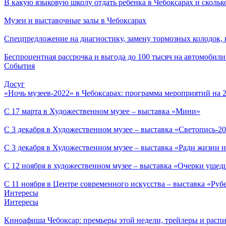
В какую языковую школу отдать ребенка в Чебоксарах и сколько
Музеи и выставочные залы в Чебоксарах
Спецпредложение на диагностику, замену тормозных колодок,
Беспроцентная рассрочка и выгода до 100 тысяч на автомоби
События
Досуг
«Ночь музеев-2022» в Чебоксарах: программа мероприятий на 2
С 17 марта в Художественном музее – выставка «Мини»
С 3 декабря в Художественном музее – выставка «Светопись-2
С 3 декабря в Художественном музее – выставка «Ради жизни н
С 12 ноября в художественном музее – выставка «Очерки ушед
С 11 ноября в Центре современного искусства – выставка «Руб
Интересы
Интересы
Киноафиша Чебоксар: премьеры этой недели, трейлеры и распи