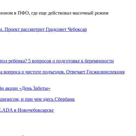
гионом в ПФО, где еще действовал масочный режим
. Проект рассмотрит Градсовет Чебоксар
пол ребенка? 5 вопросов о подготовке к беременности
а вопроса о чистоте подъездов. Отвечает Госжилинспекция
йн акции «День Заботы»
ризисом, и при чем здесь Сбербанк
а LADA в Новочебоксарске