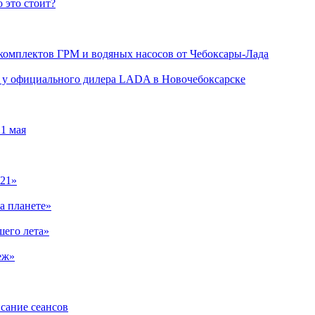
 это стоит?
 комплектов ГРМ и водяных насосов от Чебоксары-Лада
ли у официального дилера LADA в Новочебоксарске
1 мая
021»
а планете»
шего лета»
еж»
сание сеансов