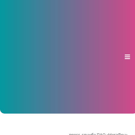
Жители Чувашии стали заранее
составлять списки подарков на
Новый год
12 декабря 2025, 10:01
пресс-служба ПАО «МегаФон»