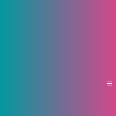
«Три недели с QR-кодами – и
многим придется закрыться».
Рестораны и фитнес-клубы
рассказали о работе в новых
условиях
13 октября 2021, 15:13