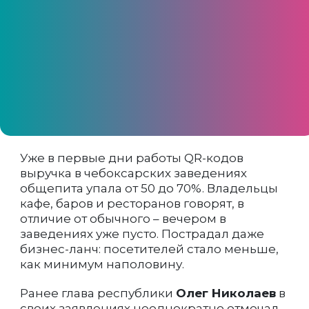
Предприниматели гадают, как долго они
смогут "продержаться" на
вакцинированных клиентах
Уже в первые дни работы QR-кодов
выручка в чебоксарских заведениях
общепита упала от 50 до 70%. Владельцы
кафе, баров и ресторанов говорят, в
отличие от обычного – вечером в
заведениях уже пусто. Пострадал даже
бизнес-ланч: посетителей стало меньше,
как минимум наполовину.
Ранее глава республики
Олег Николаев
в
своих заявлениях неоднократно отмечал