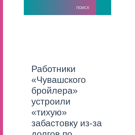
ПОИСК
Работники
«Чувашского
бройлера»
устроили
«тихую»
забастовку из-за
долгов по