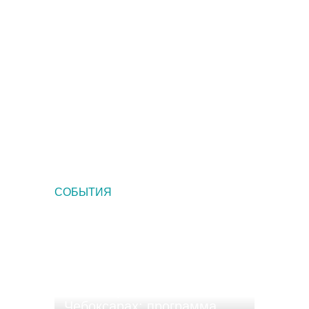
Музеи и выставочные залы в
Чебоксарах
СОБЫТИЯ
«Ночь музеев-2022» в
Чебоксарах: программа