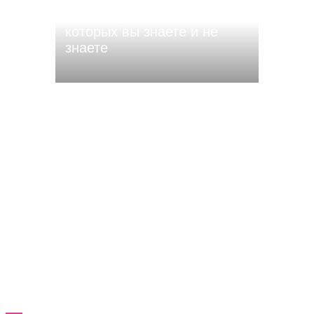
Чебоксар? 15 названий, о
которых вы знаете и не
знаете