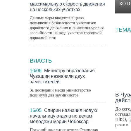
кот
максимальную скорость движения
на нескольких участках
Данные меры вводятся в целях
повышения безопасности участников
дорожного движения и снижения уровня
ТЕМА
аварийности на ряде участков городской
дорожной сети
НОВ
ВЛАСТЬ
10/06
Министру образования
Чувашии назначили двух
заместителей
За последний месяц министерство
В Чув
покинули два замминистра
дейст
До сего
16/05
Спирин назначил новую
оставал
начальницу отдела по делам
ПФО, г
молодежи мэрии Чебоксар
режим
Прежний начальник отдела Станислав