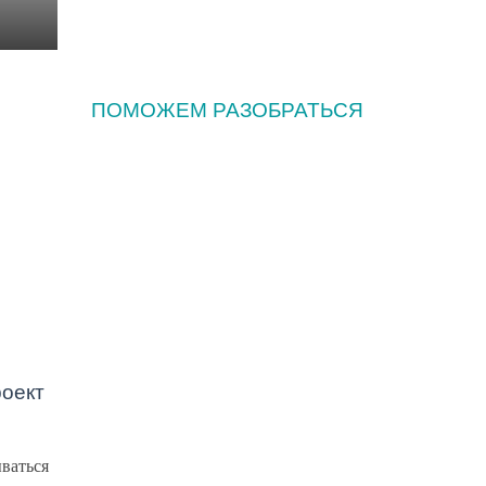
ПОМОЖЕМ РАЗОБРАТЬСЯ
Как часто нужно
заниматься сексом и
можно ли запланировать
пол ребенка? 5 вопросов о
подготовке к
беременности
Как часто должны
оект
убираться на лестничной
площадке, и еще два
вопроса о чистоте
ваться
подъездов. Отвечает