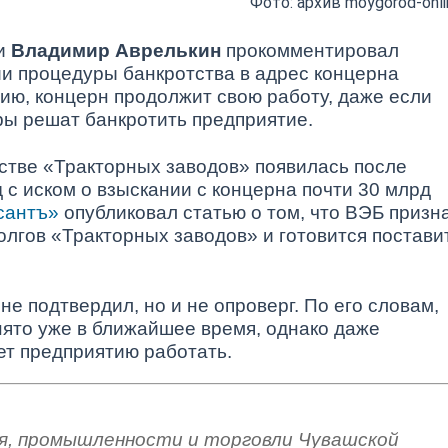
Фото: архив moygorod-onli
ии
Владимир Аврелькин
прокомментировал
 процедуры банкротства в адрес концерна
ию, концерн продолжит свою работу, даже если
ры решат банкротить предприятие.
тве «Тракторных заводов» появилась после
с иском о взыскании с концерна почти 30 млрд
сантъ»
опубликовал статью о том, что ВЭБ призн
олгов «Тракторных заводов» и готовится постави
е подтвердил, но и не опроверг. По его словам,
ято уже в ближайшее время, однако даже
ет предприятию работать.
я, промышленности и торговли Чувашской