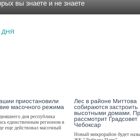
орых вы знаете и не знаете
 ДНЯ
ОСТИ
ГОРОД
ашии приостановили
Лес в районе Миттова
вие масочного режима
собираются застроить
высотными домами. Пр
дняшнего дня республика
рассмотрит Градсовет
ась единственным регионом в
Чебоксар
де еще действовал масочный
Новый микрорайон будет назы
ЖК "Дубрава Парк"