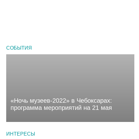
Где «круто!» отметить детский день
выставочные
сколько
рождения в Чебоксарах
залы
это
в
стоит?
Чебоксарах
СОБЫТИЯ
«Ночь музеев-2022» в Чебоксарах:
программа мероприятий на 21 мая
ИНТЕРЕСЫ