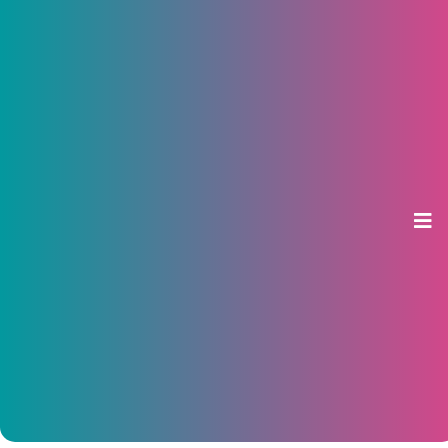
Мэрия рассказала, когда
достроят проблемный дом
«Победы», и приготовилась
судиться с депутатом
Шмаковым
11 июля 2019, 11:32