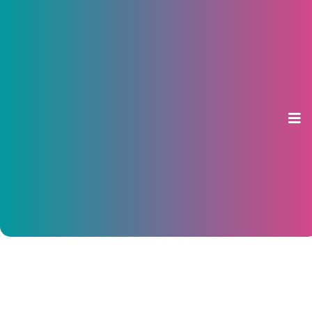
В разработке концепции парка
«Победа» в Чебоксарах примет
участие проектировщик
«Зарядья»
20 ноября 2024, 10:22