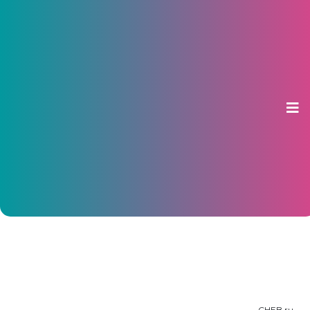
Минтранс предлагает
сократить схему движения
маршрута №270
24 января 2019, 10:02
CHEB.ru