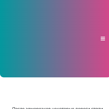
В Выходные синоптики
прогнозируют ледяной дождь
13 декабря 2019, 12:46
После заморозков некоторые дороги стали