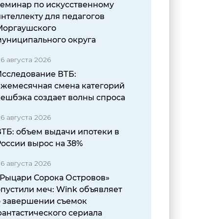
семинар по искусственному
нтеллекту для педагогов
Моргаушского
муниципального округа
6 августа 2026
Исследование ВТБ:
ежемесячная смена категорий
кешбэка создает волны спроса
6 августа 2026
ВТБ: объем выдачи ипотеки в
России вырос на 38%
6 августа 2026
«Рыцари Сорока Островов»
пустили меч: Wink объявляет
о завершении съемок
фантастического сериала