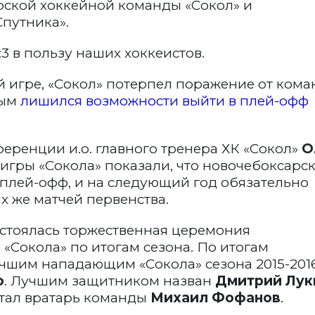
ской хоккейной команды «Сокол» и
путника».
:3 в пользу наших хоккеистов.
 игре, «Сокол» потерпел поражение от ком
мым
лишился возможности выйти в плей-офф
еренции и.о. главного тренера ХК «Сокол»
О
игры «Сокола» показали, что новочебоксарс
 плей-офф, и на следующий год обязательно
ых же матчей первенства.
остоялась торжественная церемония
«Сокола» по итогам сезона. По итогам
шим нападающим «Сокола» сезона 2015-2016
о
. Лучшим защитником назван
Дмитрий Лук
стал вратарь команды
Михаил Фофанов
.