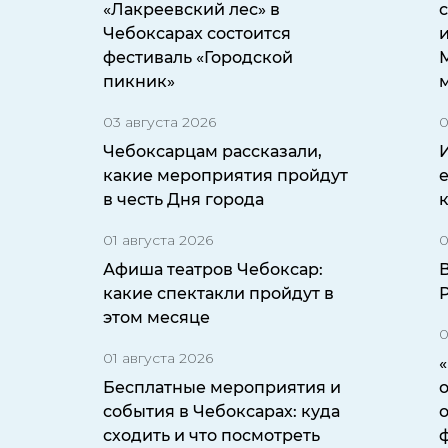
«Лакреевский лес» в
Чебоксарах состоится
и
фестиваль «Городской
пикник»
03 августа 2026
0
Чебоксарцам рассказали,
какие мероприятия пройдут
в честь Дня города
01 августа 2026
0
Афиша театров Чебоксар:
какие спектакли пройдут в
этом месяце
0
01 августа 2026
Бесплатные мероприятия и
о
события в Чебоксарах: куда
сходить и что посмотреть