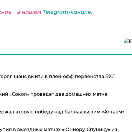
сное – в нашем
Telegram-канале
.
терял шанс выйти в плей-офф первенства ВХЛ
ский «Сокол» проведет два домашних матча
ержал вторую победу над барнаульским «Алтаем»
упил в выездных матчах «Юниору-Спунику» из