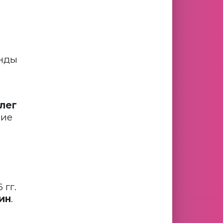
анды
лег
кие
 гг.
ин
.