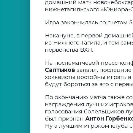
домашний матч новочебоксар
нижнетагильского «Юниора-С
Игра закончилась со счетом 5
Накануне, в первой домашней
из Нижнего Тагила, и тем са
первенства ВХЛ.
На послематчевой пресс-конф
Салтыков
заявил, последние 
хоккеисты достойны играть в
будут бороться за это с перв
По окончанию матча также с
награждения лучших игроков 
голосования болельщиков луч
был признан
Антон Горбенк
Ну а лучшим игроком клуба 