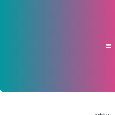
Засуха в Чувашии может
привести к потере до 70 тыс тонн
урожая
08 июля 2013, 22:23
gudok.ru