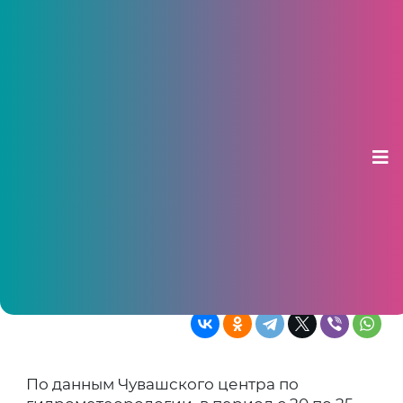
В лесах Чувашии объявлена
чрезвычайная пожароопасность
пятого класса
23 мая 2026, 19:07
Это самый высокий уровень угрозы, при
котором пожары возникают от любого
источника огня и распространяются с
огромной скоростью
По данным Чувашского центра по