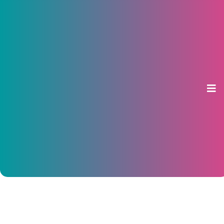
В Чувашии стартовал новый
сезон профилактических
занятий по дорожной
безопасности для дошкольников
03 апреля 2026, 11:11