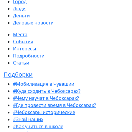
Город
Люди
Деньги
Деловые новости
Места
События
Интересы
Подробности
Статьи
Подборки
#Мобилизация в Чувашии
#Куда сходить в Чебоксарах?
#Чему научат в Чебоксарах?
#Где провести время в Чебоксарах?
#Чебоксары исторические
#Знай наших
#Как учиться в школе