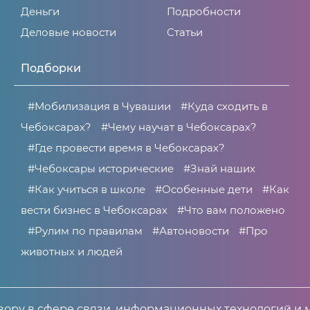
Деньги
Подробности
Деловые новости
Статьи
Подборки
#Мобилизация в Чувашии
#Куда сходить в
Чебоксарах?
#Чему научат в Чебоксарах?
#Где провести время в Чебоксарах?
#Чебоксары исторические
#Знай наших
#Как учиться в школе
#Особенные дети
#Как
вести бизнес в Чебоксарах
#Что вам положено
#Рулим по правилам
#Автоновости
#Про
животных и людей
ору в сфере связи, информационных технологий и 