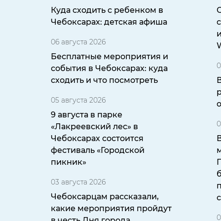
Куда сходить с ребенком в
Чебоксарах: детская афиша
с
06 августа 2026
W
Бесплатные мероприятия и
0
события в Чебоксарах: куда
сходить и что посмотреть
05 августа 2026
9 августа в парке
0
«Лакреевский лес» в
Чебоксарах состоится
фестиваль «Городской
пикник»
б
03 августа 2026
Чебоксарцам рассказали,
какие мероприятия пройдут
0
в честь Дня города