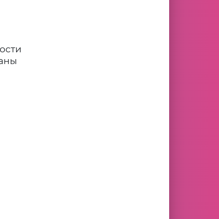
ости
ваны