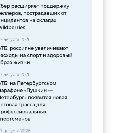
Сбер расширяет поддержку
еллеров, пострадавших от
инцидентов на складах
ildberries
7 августа 2026
ВТБ: россияне увеличивают
расходы на спорт и здоровый
образ жизни
7 августа 2026
ВТБ: на Петербургском
марафоне «Пушкин —
Петербург» появится новая
еговая трасса для
профессиональных
спортсменов
7 августа 2026