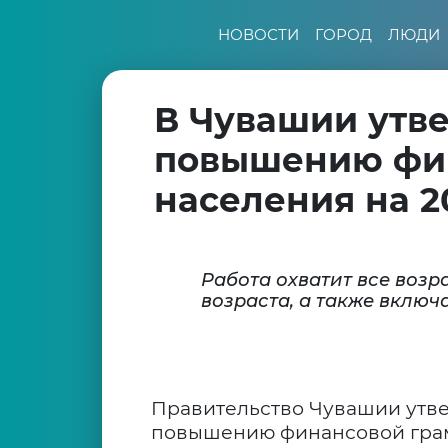
НОВОСТИ
ГОРОД
ЛЮДИ
В Чувашии утв
повышению фин
населения на 2
Работа охватит все возр
возраста, а также вклю
Правительство Чувашии утве
повышению финансовой грам