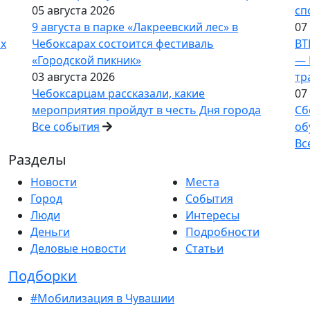
05 августа 2026
сп
9 августа в парке «Лакреевский лес» в
07
ах
Чебоксарах состоится фестиваль
ВТ
«Городской пикник»
— 
03 августа 2026
тр
Чебоксарцам рассказали, какие
07
мероприятия пройдут в честь Дня города
Сб
Все события
об
Вс
Разделы
Новости
Места
Город
События
Люди
Интересы
Деньги
Подробности
Деловые новости
Статьи
Подборки
#Мобилизация в Чувашии