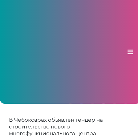
В Чебоксарах построят новый
МФЦ с подразделением ГИБДД и
парковкой на 500 машин
10 июля 2025, 10:20
Объект стоимостью свыше 400 млн рублей
планируют сдать к октябрю 2026 года
В Чебоксарах объявлен тендер на
строительство нового
многофункционального центра