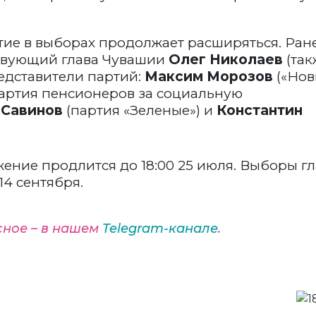
тие в выборах продолжает расширяться. Ран
твующий глава Чувашии
Олег Николаев
(так
едставители партий:
Максим Морозов
(«Нов
артия пенсионеров за социальную
 Савинов
(партия «Зеленые») и
Константин
ние продлится до 18:00 25 июля. Выборы г
14 сентября.
сное – в нашем
Telegram-канале
.