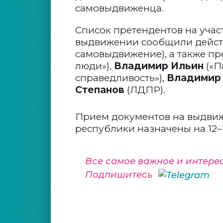
самовыдвиженца.
Список претендентов на учас
выдвижении сообщили дейс
самовыдвижение), а также пр
люди»),
Владимир Ильин
(«П
справедливость»),
Владимир
Степанов
(ЛДПР).
Прием документов на выдвиже
республики назначены на 12–
Все самое важное и интере
Подпишитесь