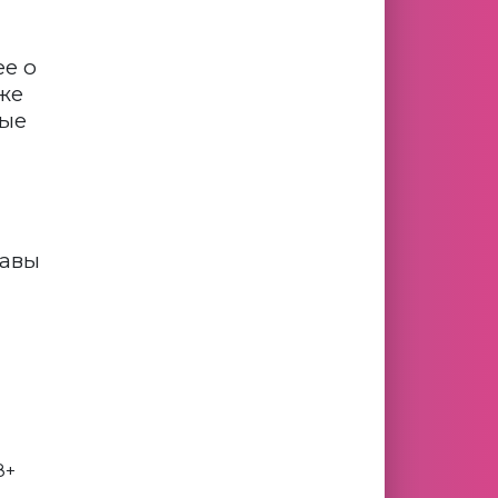
ее о
же
ые
лавы