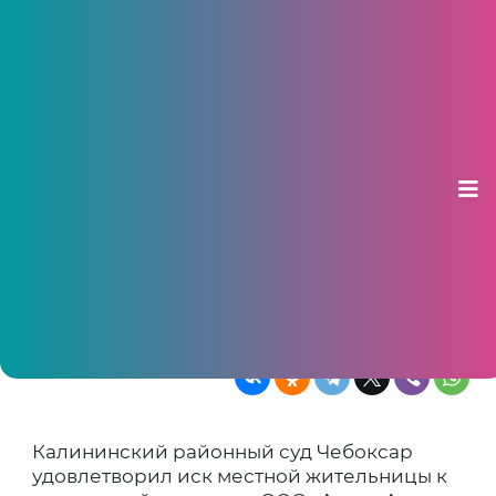
Жительнице Чебоксар вернули
367 тысяч рублей за навязанные
автосалоном услуги
25 июня 2025, 09:33
Суд обязал московскую фирму «Алюр-
Авто» компенсировать затраты и
моральный вред
Калининский районный суд Чебоксар
удовлетворил иск местной жительницы к