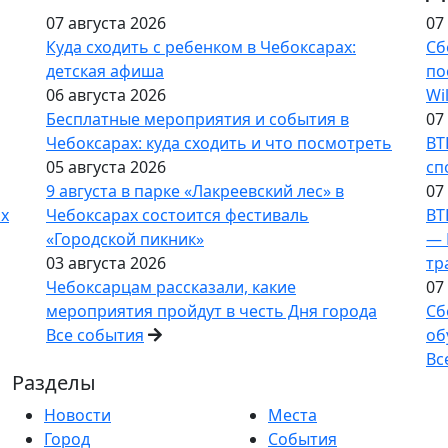
07 августа 2026
07
Куда сходить с ребенком в Чебоксарах:
Сб
детская афиша
по
06 августа 2026
Wi
Бесплатные мероприятия и события в
07
Чебоксарах: куда сходить и что посмотреть
ВТ
05 августа 2026
сп
9 августа в парке «Лакреевский лес» в
07
ах
Чебоксарах состоится фестиваль
ВТ
«Городской пикник»
— 
03 августа 2026
тр
Чебоксарцам рассказали, какие
07
мероприятия пройдут в честь Дня города
Сб
Все события
об
Вс
Разделы
Новости
Места
Город
События