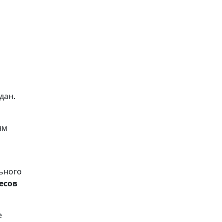
дан.
ям
льного
есов
е