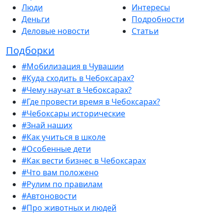
Люди
Интересы
Деньги
Подробности
Деловые новости
Статьи
Подборки
#Мобилизация в Чувашии
#Куда сходить в Чебоксарах?
#Чему научат в Чебоксарах?
#Где провести время в Чебоксарах?
#Чебоксары исторические
#Знай наших
#Как учиться в школе
#Особенные дети
#Как вести бизнес в Чебоксарах
#Что вам положено
#Рулим по правилам
#Автоновости
#Про животных и людей