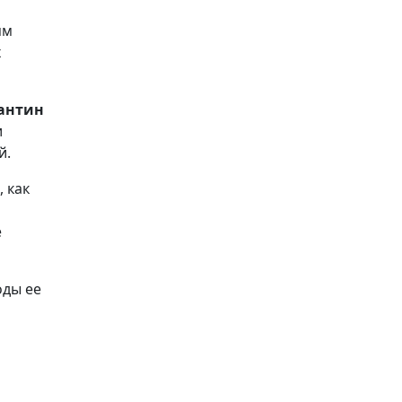
ям
х
антин
и
й.
 как
е
оды ее