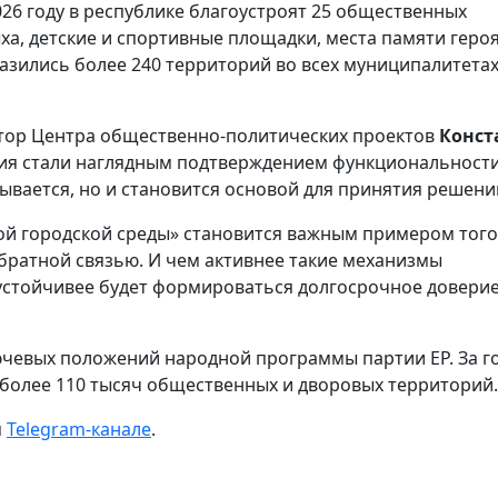
26 году в республике благоустроят 25 общественных
ха, детские и спортивные площадки, места памяти геро
разились более 240 территорий во всех муниципалитета
ктор Центра общественно-политических проектов
Конст
ния стали наглядным подтверждением функциональност
тывается, но и становится основой для принятия решени
 городской среды» становится важным примером того,
братной связью. И чем активнее такие механизмы
 устойчивее будет формироваться долгосрочное довери
ючевых положений народной программы партии ЕР. За г
 более 110 тысяч общественных и дворовых территорий.
м
Telegram-канале
.