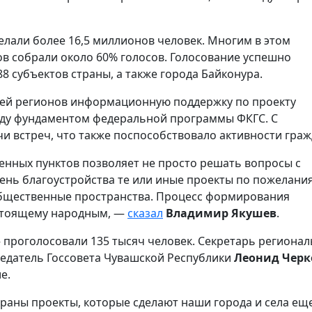
елали более 16,5 миллионов человек. Многим в этом
ов собрали около 60% голосов. Голосование успешно
8 субъектов страны, а также города Байконура.
лей регионов информационную поддержку по проекту
 году фундаментом федеральной программы ФКГС. С
 встреч, что также поспособствовало активности граж
енных пунктов позволяет не просто решать вопросы с
чень благоустройства те или иные проекты по пожелани
общественные пространства. Процесс формирования
астоящему народным, —
сказал
Владимир Якушев
.
 проголосовали 135 тысяч человек. Секретарь региона
седатель Госсовета Чувашской Республики
Леонид Черк
е.
раны проекты, которые сделают наши города и села ещ