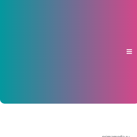
Незарегистрированных
приезжих предложили сажать в
тюрьму
14 января 2013, 10:58
primamedia.ru