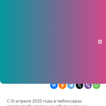
В Чебоксарах с 10 апреля на
маршрут №13 выйдут новые
автобусы
07 апреля 2025, 10:09
Обслуживанием займётся
государственный перевозчик, автобусы
оснастили терминалами, навигацией и
системами видеонаблюдения
С 10 апреля 2025 года в Чебоксарах