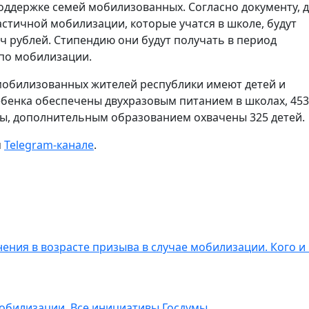
оддержке семей мобилизованных. Согласно документу, 
стичной мобилизации, которые учатся в школе, будут
ч рублей. Стипендию они будут получать в период
по мобилизации.
 мобилизованных жителей республики имеют детей и
ебенка обеспечены двухразовым питанием в школах, 453
ды, дополнительным образованием охвачены 325 детей.
м
Telegram-канале
.
ения в возрасте призыва в случае мобилизации. Кого и 
 мобилизации. Все инициативы Госдумы