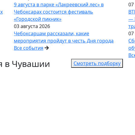
9 августа в парке «Лакреевский лес» в
07
ах
Чебоксарах состоится фестиваль
ВТ
«Городской пикник»
— 
03 августа 2026
тр
Чебоксарцам рассказали, какие
07
мероприятия пройдут в честь Дня города
Сб
Все события
об
Вс
я в Чувашии
Смотреть подборку