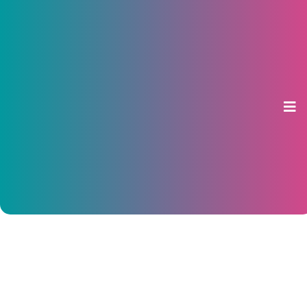
В Чувашии проверят торговые
точки, продающие
«никотиновые леденцы»
20 декабря 2019, 09:32