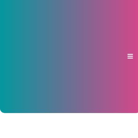
Минобрнауки заявило о
недопустимости отмены
транспортных льгот для
студентов
11 марта 2016, 08:00