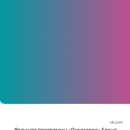
«Ревизорро» одобрило кафе
«Университетское» в Чебоксарах
05 октября 2015, 15:44
vk.com
Ведущая программы «Ревизорро» Елена